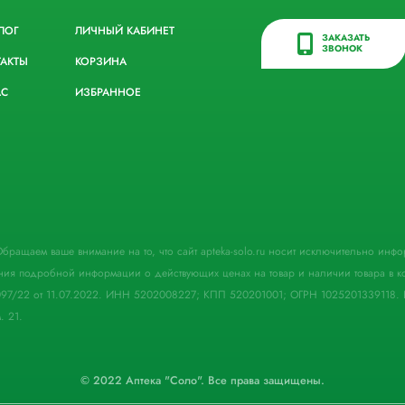
ЛОГ
ЛИЧНЫЙ КАБИНЕТ
ЗАКАЗАТЬ
ЗВОНОК
ТАКТЫ
КОРЗИНА
АС
ИЗБРАННОЕ
. Обращаем ваше внимание на то, что сайт apteka-solo.ru носит исключительно ин
ния подробной информации о действующих ценах на товар и наличии товара в кон
097/22 от 11.07.2022. ИНН 5202008227; КПП 520201001; ОГРН 1025201339118. 
. 21.
© 2022 Аптека "Соло". Все права защищены.