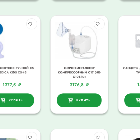
КООТСОС РУЧНОЙ CS
ОМРОН ИНГАЛЯТОР
ЛАНЦЕТЫ 
EDICA KIDS CS-43
КОМПРЕССОРНЫЙ С17 (NE-
TW
C101-RU)
1377,5
₽
3176,8
₽
1
КУПИТЬ
КУПИТЬ