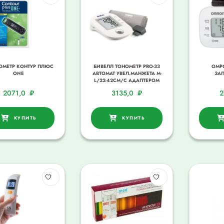
ОМЕТР КОНТУР ПЛЮС
БИВЕЛЛ ТОНОМЕТР PRO-33
ОМР
ONE
АВТОМАТ УВЕЛ.МАНЖЕТА М-
ЗАП
L/22-42СМ/C АДАПТЕРОМ
2071,0
₽
3135,0
₽
2
КУПИТЬ
КУПИТЬ