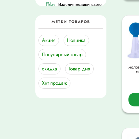
Изделия медицинского
назначения
МЕТКИ ТОВАРОВ
Лекарственные
средства
Акция
Новинка
Мама + малыш
Популярный товар
Медицинская Техника
скидка
Товар дня
МОЛО
M
Подгузники
Хит продаж