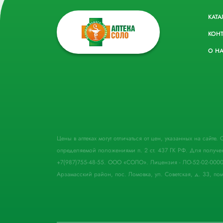
КАТА
КОН
О Н
Цены в аптеках могут отличаться от цен, указанных на сайте
определяемой положениями п. 2 ст. 437 ГК РФ. Для получе
+7(987)755-48-55. ООО «СОЛО». Лицензия - ЛО-52-02-000
Арзамасский район, пос. Ломовка, ул. Советская, д. 33, пом