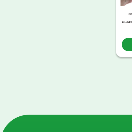
О
ИНФРА