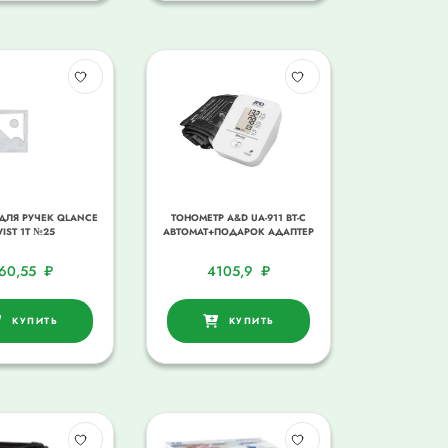
ДЛЯ РУЧЕК QLANCE
ТОНОМЕТР A&D UA-911 ВТ-С
IST 1T №25
АВТОМАТ+ПОДАРОК АДАПТЕР
60,55
₽
4105,9
₽
КУПИТЬ
КУПИТЬ