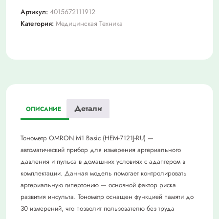
тонометр
Артикул:
4015672111912
М1
Категория:
Медицинская Техника
бейсик
станд
манжета
с
адптером
Детали
ОПИСАНИЕ
Тонометр OMRON M1 Basic (HEM-7121J-RU) —
автоматический прибор для измерения артериального
давления и пульса в домашних условиях с адаптером в
комплектации. Данная модель помогает контролировать
артериальную гипертонию — основной фактор риска
развития инсульта. Тонометр оснащен функцией памяти до
30 измерений, что позволит пользователю без труда