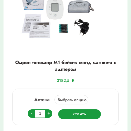
Омрон тонометр М1 бейсик станд манжета с
адптером
3182,5
₽
Аптека
Количество
-
+
КУПИТЬ
товара
Омрон