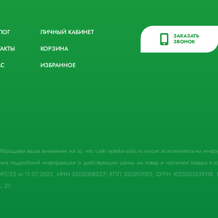
ЛОГ
ЛИЧНЫЙ КАБИНЕТ
ЗАКАЗАТЬ
ЗВОНОК
ТАКТЫ
КОРЗИНА
АС
ИЗБРАННОЕ
. Обращаем ваше внимание на то, что сайт apteka-solo.ru носит исключительно ин
ния подробной информации о действующих ценах на товар и наличии товара в кон
097/22 от 11.07.2022. ИНН 5202008227; КПП 520201001; ОГРН 1025201339118. 
. 21.