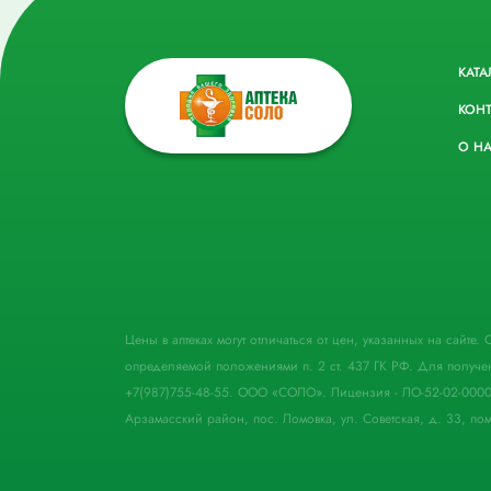
КАТА
КОН
О Н
Цены в аптеках могут отличаться от цен, указанных на сайте
определяемой положениями п. 2 ст. 437 ГК РФ. Для получе
+7(987)755-48-55. ООО «СОЛО». Лицензия - ЛО-52-02-000
Арзамасский район, пос. Ломовка, ул. Советская, д. 33, пом