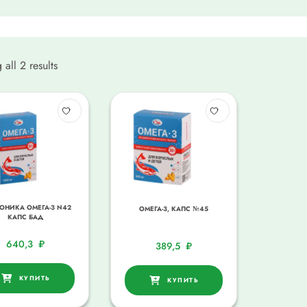
all 2 results
ОНИКА ОМЕГА-3 N42
ОМЕГА-3, КАПС №45
КАПС БАД
640,3
₽
389,5
₽
КУПИТЬ
КУПИТЬ