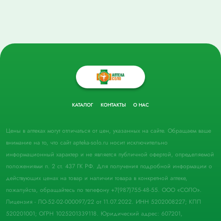
КАТАЛОГ
КОНТАКТЫ
О НАС
Цены в аптеках могут отличаться от цен, указанных на сайте. Обращаем ваше
внимание на то, что сайт apteka-solo.ru носит исключительно
информационный характер и не является публичной офертой, определяемой
положениями п. 2 ст. 437 ГК РФ. Для получения подробной информации о
действующих ценах на товар и наличии товара в конкретной аптеке,
пожалуйста, обращайтесь по телефону +7(987)755-48-55. ООО «СОЛО».
Лицензия - ЛО-52-02-000097/22 от 11.07.2022. ИНН 5202008227; КПП
520201001; ОГРН 1025201339118. Юридический адрес: 607201,