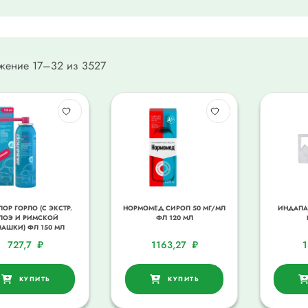
жение 17–32 из 3527
ОР ГОРЛО (С ЭКСТР.
НОРМОМЕД СИРОП 50 МГ/МЛ
ИНДАПАМ
ЛОЭ И РИМСКОЙ
ФЛ 120 МЛ
АШКИ) ФЛ 150 МЛ
727,7
₽
1163,27
₽
КУПИТЬ
КУПИТЬ