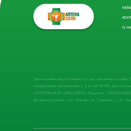
КАТА
КОН
О Н
Цены в аптеках могут отличаться от цен, указанных на сайте
определяемой положениями п. 2 ст. 437 ГК РФ. Для получе
+7(987)755-48-55. ООО «СОЛО». Лицензия - ЛО-52-02-000
Арзамасский район, пос. Ломовка, ул. Советская, д. 33, пом