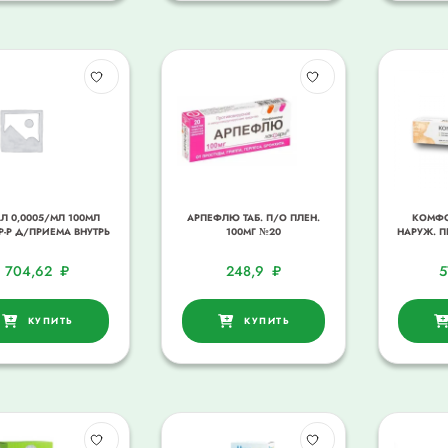
Л 0,0005/МЛ 100МЛ
АРПЕФЛЮ ТАБ. П/О ПЛЕН.
КОМФО
Р-Р Д/ПРИЕМА ВНУТРЬ
100МГ №20
НАРУЖ. ПР
704,62
₽
248,9
₽
5
КУПИТЬ
КУПИТЬ