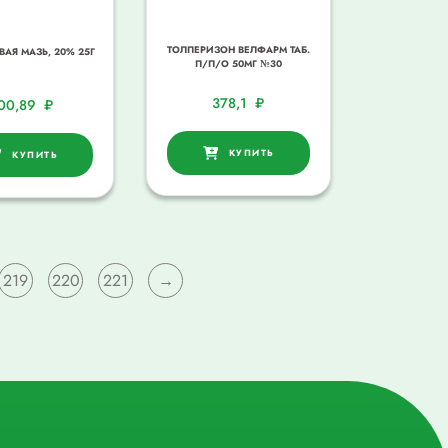
ТОЛПЕРИЗОН ВЕЛФАРМ ТАБ.
АЯ МАЗЬ, 20% 25Г
П/П/О 50МГ №30
378,1
₽
00,89
₽
КУПИТЬ
КУПИТЬ
219
220
221
→