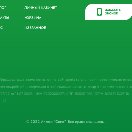
ЛОГ
ЛИЧНЫЙ КАБИНЕТ
ЗАКАЗАТЬ
ЗВОНОК
ТАКТЫ
КОРЗИНА
АС
ИЗБРАННОЕ
. Обращаем ваше внимание на то, что сайт apteka-solo.ru носит исключительно ин
ния подробной информации о действующих ценах на товар и наличии товара в кон
097/22 от 11.07.2022. ИНН 5202008227; КПП 520201001; ОГРН 1025201339118. 
. 21.
© 2022 Аптека "Соло". Все права защищены.