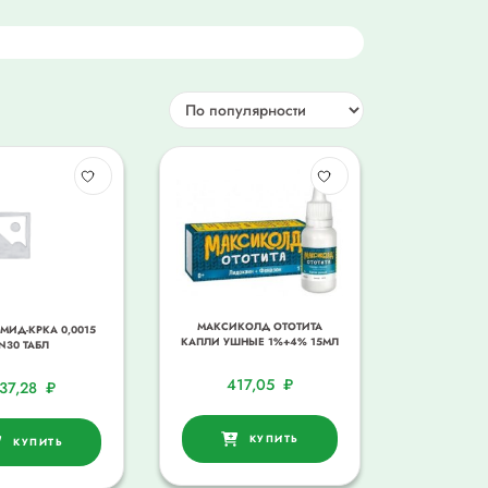
МАКСИКОЛД ОТОТИТА
ИД-КРКА 0,0015
КАПЛИ УШНЫЕ 1%+4% 15МЛ
N30 ТАБЛ
417,05
₽
137,28
₽
КУПИТЬ
КУПИТЬ