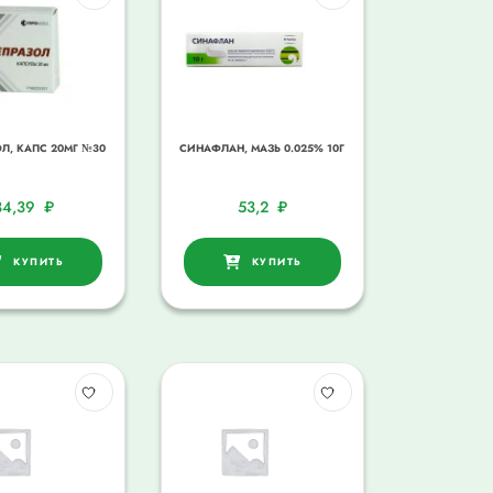
Л, КАПС 20МГ №30
СИНАФЛАН, МАЗЬ 0.025% 10Г
34,39
₽
53,2
₽
КУПИТЬ
КУПИТЬ