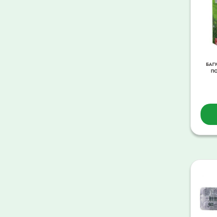
БАГ
ПО