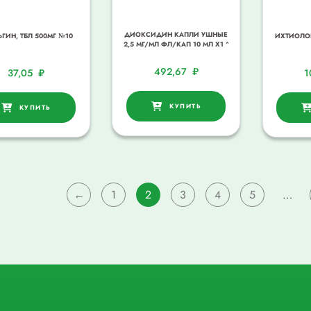
ДИОКСИДИН КАПЛИ УШНЫЕ
ГИН, ТБЛ 500МГ №10
ИХТИОЛОВ
2,5 МГ/МЛ ФЛ/КАП 10 МЛ Х1 ^
492,67
₽
37,05
₽
1
КУПИТЬ
КУПИТЬ
←
1
2
3
4
5
…