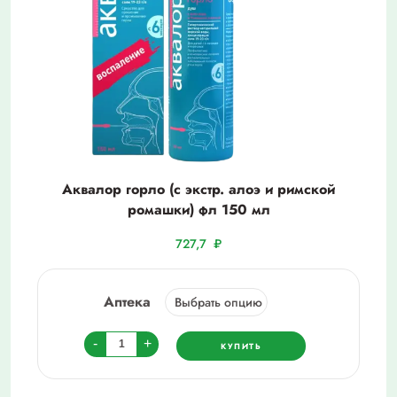
Аквалор горло (с экстр. алоэ и римской
ромашки) фл 150 мл
727,7
₽
Аптека
Количество
-
+
КУПИТЬ
товара
Аквалор