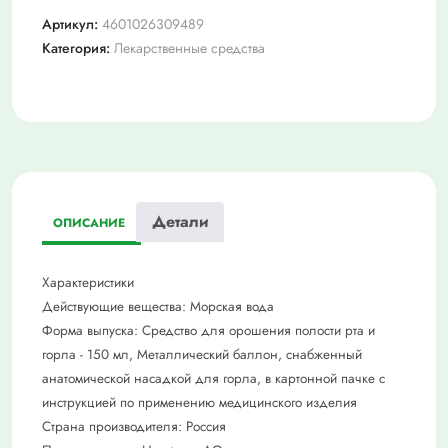
горло
Артикул:
4601026309489
(с
Категория:
Лекарственные средства
экстр.
алоэ
и
римской
ромашки)
фл
150
Детали
мл
ОПИСАНИЕ
Характеристики
Действующие вещества: Морская вода
Форма выпуска: Средство для орошения полости рта и
горла - 150 мл, Металлический баллон, снабженный
анатомической насадкой для горла, в картонной пачке с
инструкцией по применению медицинского изделия
Страна производителя: Россия