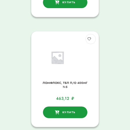
КУПИТЬ
ЛОМФЛОКС, ТБЛ П/О 400МГ
№5
463,12
₽
КУПИТЬ