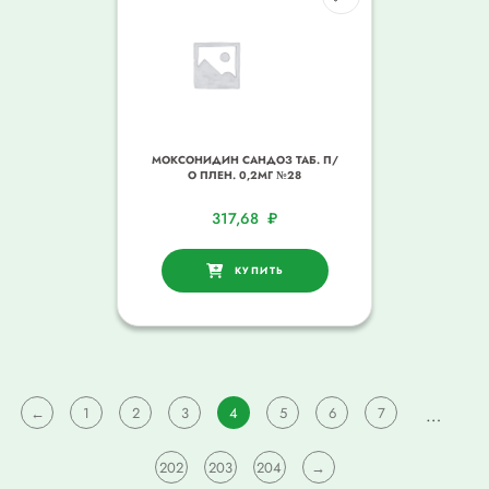
МОКСОНИДИН САНДОЗ ТАБ. П/
О ПЛЕН. 0,2МГ №28
317,68
₽
КУПИТЬ
←
1
2
3
4
5
6
7
…
202
203
204
→