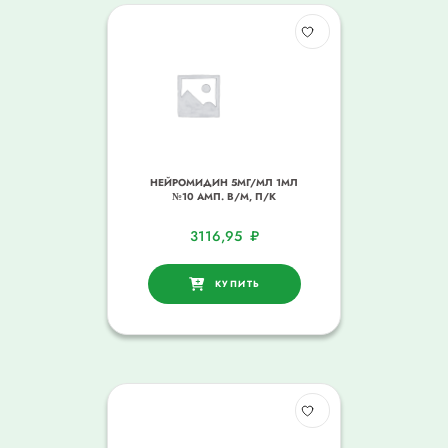
НЕЙРОМИДИН 5МГ/МЛ 1МЛ
№10 АМП. В/М, П/К
3116,95
₽
КУПИТЬ