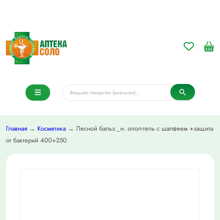
Главная
→
Косметика
→ Лесной бальз._н. опол-тель с шалфеем +защита
от бактерий 400+250