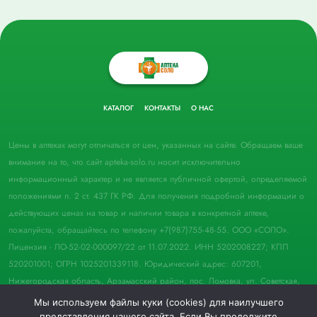
КАТАЛОГ
КОНТАКТЫ
О НАС
Цены в аптеках могут отличаться от цен, указанных на сайте. Обращаем ваше
внимание на то, что сайт apteka-solo.ru носит исключительно
информационный характер и не является публичной офертой, определяемой
положениями п. 2 ст. 437 ГК РФ. Для получения подробной информации о
действующих ценах на товар и наличии товара в конкретной аптеке,
пожалуйста, обращайтесь по телефону +7(987)755-48-55. ООО «СОЛО».
Лицензия - ЛО-52-02-000097/22 от 11.07.2022. ИНН 5202008227; КПП
520201001; ОГРН 1025201339118. Юридический адрес: 607201,
Нижегородская область, Арзамасский район, пос. Ломовка, ул. Советская,
д. 33, пом. 21.
Мы используем файлы куки (cookies) для наилучшего
представления нашего сайта. Если Вы продолжите