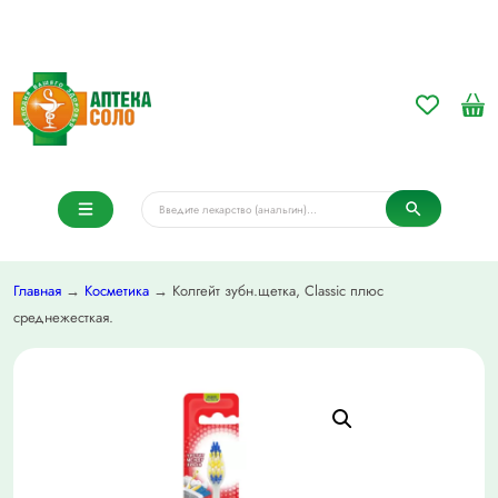
Главная
→
Косметика
→ Колгейт зубн.щетка, Classic плюс
среднежесткая.