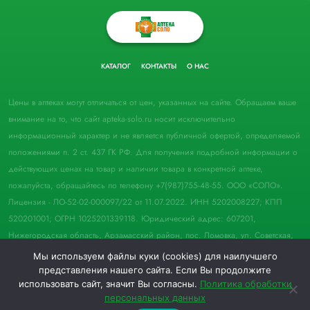
КАТАЛОГ
КОНТАКТЫ
О НАС
Цены в аптеках могут отличаться от цен, указанных на сайте. Обращаем ваше
внимание на то, что сайт apteka-solo.ru носит исключительно
информационный характер и не является публичной офертой, определяемой
положениями п. 2 ст. 437 ГК РФ. Для получения подробной информации о
действующих ценах на товар и наличии товара в конкретной аптеке,
пожалуйста, обращайтесь по телефону +7(987)755-48-55. ООО «СОЛО».
Лицензия - ЛО-52-02-000097/22 от 11.07.2022. ИНН 5202008227; КПП
520201001; ОГРН 1025201339118. Юридический адрес: 607201,
Нижегородская область, Арзамасский район, пос. Ломовка, ул. Советская,
д. 33, пом. 21.
Мы используем файлы куки (cookies) для наилучшего
представления нашего сайта. Если Вы продолжите
© 2022 Аптека "Соло". Все права защищены.
использовать сайт, значит Вы согласны.
Политика обработки
персональных данных
0
0