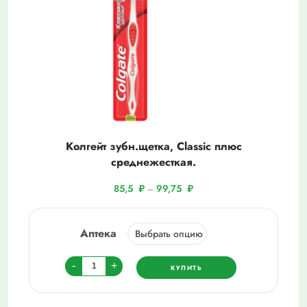
Колгейт зубн.щетка, Classic плюс
среднежесткая.
85,5
₽
99,75
₽
–
Аптека
Количество
-
+
КУПИТЬ
товара
Колгейт