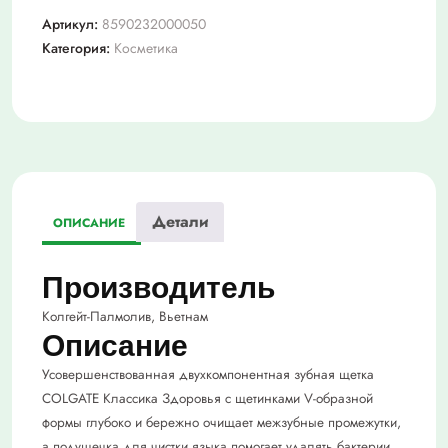
зубн.щетка,
Артикул:
8590232000050
Classic
Категория:
Косметика
плюс
среднежесткая.
Детали
ОПИСАНИЕ
Производитель
Колгейт-Палмолив, Вьетнам
Описание
Усовершенствованная двухкомпонентная зубная щетка
COLGATE Классика Здоровья с щетинками V-образной
формы глубоко и бережно очищает межзубные промежутки,
а подушечка для чистки языка помогает удалять бактерии,