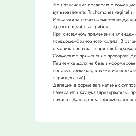
До назначения препарата с помощью
вульвовагинита: Trichomonas vaginalis,
Интравагинальное применение Далаци
дрожжеподобных грибов.
При системном применении клиндамици
псевдомембранозного колита. В связ
отменить препарат и при необходимос
Совместное применение препарата Да
Пациентка должна быть информирована
половых контактов, а также использо
спринцеваний).
Далацин в форме вагинальных суппози
латекса или каучука (презервативы, 
лечения Далацином в форме вагиналь