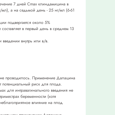
 течение 7 дней Cmax клиндамицина в
/мл), а на седьмой день - 25 нг/мл (6-61
ции подвергается около 5%
 составляет в первый день в среднем 13
введении внутрь или в/в.
и не проводилось. Применение Далацина
ит потенциальный риск для плода.
рмах для интравагинального введения не
триместрах беременности (хотя
неблагоприятное влияние на плод
агинальном применении Далацина.