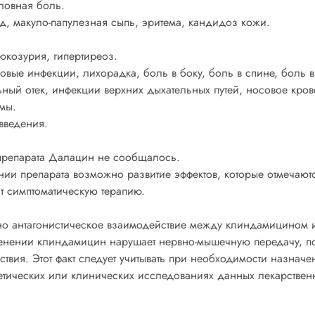
ловная боль.
д, макуло-папулезная сыпь, эритема, кандидоз кожи.
юкозурия, гипертиреоз.
овые инфекции, лихорадка, боль в боку, боль в спине, боль в
ный отек, инфекции верхних дыхательных путей, носовое крово
мы.
введения.
препарата Далацин не сообщалось.
ии препарата возможно развитие эффектов, которые отмечают
т симптоматическую терапию.
вано антагонистическое взаимодействие между клиндамицином
менении клиндамицин нарушает нервно-мышечную передачу, п
твия. Этот факт следует учитывать при необходимости назнач
тических или клинических исследованиях данных лекарствен