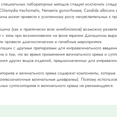
 специальных лабораторных методов следует исключить след
 Chlamydia trachomatis, Neisseria gonorrhoeae, Candida albicans 
на может привести к усиленному росту нечувствительных к п
на (как и практически всех антибиотиков) возможно развити
и с этим при возникновении на фоне терапии Далацином выр
ти провести диагностические и лечебные мероприятия.
лацин с другими препаратами для интравагинального введени
 о том, что во время применения вагинального крема и суппо
вания других видов изделий, предназначенных для интравагин
ториев и вагинального крема содержит компоненты, которые 
противозачаточные вагинальные диафрагмы). Поэтому использ
ных суппозиториев и вагинального крема не рекомендуется.