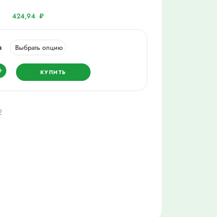
424,94
₽
а
ество
+
КУПИТЬ
,
2