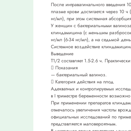
После интравагинального введения 10
плазме крови достигается через 10 ч (
нг/мл), при этом системная абсорбция
У женщин с бактериальными вагиноз
клиндамицина (с меньшим разбросом 2
нг/мл (6-34 нг/мл), а на седьмой день 
Системное воздействие клиндамицина
Выведение
T1/2 составляет 1.5-2.6 ч. Практически
 Показания
— бактериальный вагиноз.
 Категория действия на плод
Адекватных и контролируемых исслед
в I триместре беременности возможно
При применении препаратов клиндамиц
отмечалось увеличения частоты врожд
официальных исследований по примен
представляется маловероятным.
В настоящее время отсутствуют данн