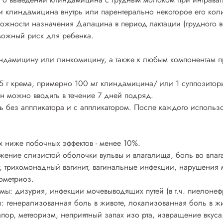
и клиндамицина внутрь или парентерально некоторое его кол
ожности назначения Далацина в период лактации (грудного вс
можный риск для ребенка.
индамицину или линкомицину, а также к любым компонентам 
5 г крема, примерно 100 мг клиндамицина/ или 1 суппозитори
н можно вводить в течение 7 дней подряд.
 без аппликатора и с аппликатором. После каждого использо
х ниже побочных эффектов - менее 10%.
жение слизистой оболочки вульвы и влагалища, боль во влаг
, трихомонадный вагинит, вагинальные инфекции, нарушения 
ометриоз.
ы: дизурия, инфекции мочевыводящих путей (в т.ч. пиелонефр
 генерализованная боль в животе, локализованная боль в жив
апор, метеоризм, неприятный запах изо рта, извращение вкуса