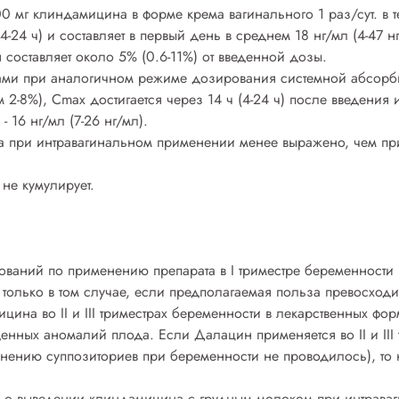
0 мг клиндамицина в форме крема вагинального 1 раз/сут. в
4-24 ч) и составляет в первый день в среднем 18 нг/мл (4-47 нг
 составляет около 5% (0.6-11%) от введенной дозы.
ами при аналогичном режиме дозирования системной абсорб
-8%), Cmax достигается через 14 ч (4-24 ч) после введения и
- 16 нг/мл (7-26 нг/мл).
 при интравагинальном применении менее выражено, чем при 
 не кумулирует.
ований по применению препарата в I триместре беременност
 только в том случае, если предполагаемая польза превосход
ина во II и III триместрах беременности в лекарственных фо
енных аномалий плода. Если Далацин применяется во II и III 
ению суппозиториев при беременности не проводилось), то 
ые о выведении клиндамицина с грудным молоком при интрав