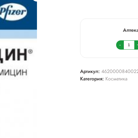
Аптек
Колич
-
товара
Эплан
крем
Артикул:
462000084002
30г
Категория:
Косметика