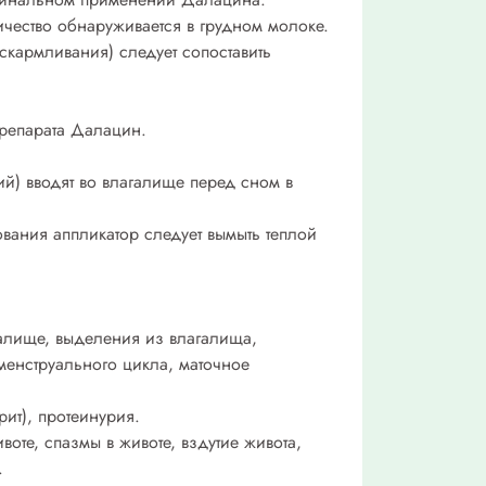
ичество обнаруживается в грудном молоке.
кармливания) следует сопоставить
препарата Далацин.
й) вводят во влагалище перед сном в
вания аппликатор следует вымыть теплой
алище, выделения из влагалища,
менструального цикла, маточное
ит), протеинурия.
оте, спазмы в животе, вздутие живота,
.