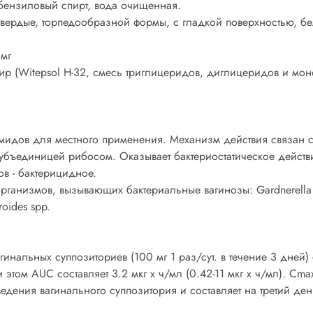
 бензиловый спирт, вода очищенная.
ердые, торпедообразной формы, с гладкой поверхностью, бел
 мг
ир (Witepsol H-32, смесь триглицеридов, диглицеридов и мо
амидов для местного применения. Механизм действия связан 
-субъединицей рибосом. Оказывает бактериостатическое действ
в - бактерицидное.
ганизмов, вызывающих бактериальные вагинозы: Gardnerella v
roides spp.
гинальных суппозиториев (100 мг 1 раз/сут. в течение 3 дней
и этом AUC составляет 3.2 мкг х ч/мл (0.42-11 мкг х ч/мл). C
введения вагинального суппозитория и составляет на третий де