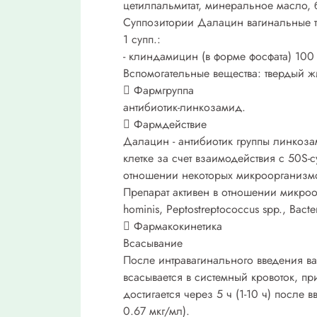
цетилпальмитат, минеральное масло,
Суппозитории Далацин вагинальные тв
1 супп.:
- клиндамицин (в форме фосфата) 100
Вспомогательные вещества: твердый ж
 Фармгруппа
антибиотик-линкозамид.
 Фармдействие
Далацин - антибиотик группы линкоз
клетке за счет взаимодействия с 50S
отношении некоторых микроорганизмо
Препарат активен в отношении микроор
hominis, Peptostreptococcus spp., Bacte
 Фармакокинетика
Всасывание
После интравагинального введения ва
всасывается в системный кровоток, пр
достигается через 5 ч (1-10 ч) после 
0.67 мкг/мл).