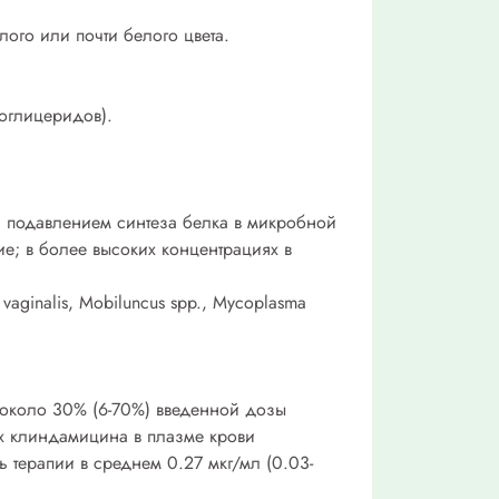
ого или почти белого цвета.
ноглицеридов).
с подавлением синтеза белка в микробной
ие; в более высоких концентрациях в
aginalis, Mobiluncus spp., Mycoplasma
) около 30% (6-70%) введенной дозы
max клиндамицина в плазме крови
нь терапии в среднем 0.27 мкг/мл (0.03-