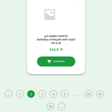
ДР МИБО ГИНКГО
БИЛОБА+ГЛИЦИН N90 ТАБЛ
ПО 0,5Г
345,8
₽
КУПИТЬ
←
1
2
3
4
5
…
33
34
35
→