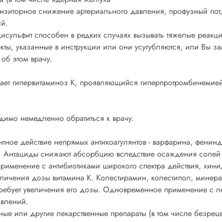
ранзиторное снижение артериального давления, профузный пот
й.
дисульфит способен в редких случаях вызывать тяжелые реакци
кты, указанные в инструкции или они усугубляются, или Вы з
об этом врачу.
ает гипервитаминоз К, проявляющийся гиперпротромбинемие
димо немедленно обратиться к врачу.
нтное действие непрямых антикоагулянтов - варфарина, фенин
на. Антациды снижают абсорбцию вследствие осаждения солей
рименение с антибиотиками широкого спектра действия, хини
еличения дозы витамина К. Колестирамин, колестипол, минера
требует увеличения его дозы. Одновременное применение с 
явлений.
ые или другие лекарственные препараты (в том числе безрец