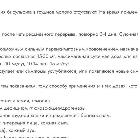
 бисульфита в грудное молоко отсутствуют. На время примен
, после четырехдневного перерыва, повторно 3-4 дня. Суточна
 возможным сильным паренхиматозным кровотечением назначаю
лых составляет 15-30 мг, максимальная суточная доза для взр
- 10 мг/сут, 10-14 лет - 15 мг/сут.
тупает или симптомы усугубляются, или появляются новые си
тем показаниям, тому способу применения и в тех дозах, кото
еская анемия, гемолиз
 дефицитом глюкозо-6-дегидрогеназы.
анов грудной клетки и средостения: бронхоспазм.
: гиперемия лица, кожная сыпь
ца), кожный зуд.
 (в том числе ядерная желтуха