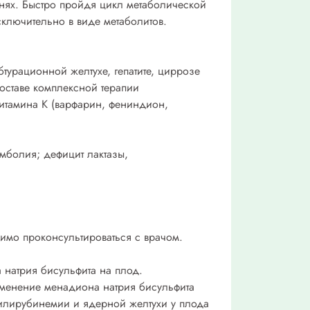
канях. Быстро пройдя цикл метаболической
сключительно в виде метаболитов.
турационной желтухе, гепатите, циррозе
составе комплексной терапии
итамина К (варфарин, фениндион,
мболия; дефицит лактазы,
имо проконсультироваться с врачом.
 натрия бисульфита на плод.
менение менадиона натрия бисульфита
билирубинемии и ядерной желтухи у плода