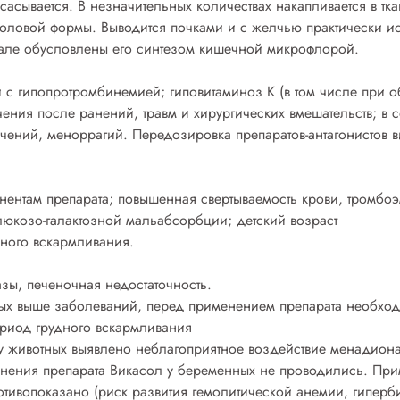
всасывается. В незначительных количествах накапливается в т
иоловой формы. Выводится почками и с желчью практически и
кале обусловлены его синтезом кишечной микрофлорой.
с гипопротромбинемией; гиповитаминоз К (в том числе при об
чения после ранений, травм и хирургических вмешательств; в 
чений, меноррагий. Передозировка препаратов-антагонистов в
нентам препарата; повышенная свертываемость крови, тромбоэ
люкозо-галактозной мальабсорбции; детский возраст
дного вскармливания.
зы, печеночная недостаточность.
ных выше заболеваний, перед применением препарата необход
риод грудного вскармливания
у животных выявлено неблагоприятное воздействие менадиона
нения препарата Викасол у беременных не проводились. При
отивопоказано (риск развития гемолитической анемии, гипер