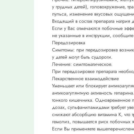
у грудных детей), головокружение, т
пульса, изменение вкусовых ощущени
Входящий в состав препарата натрия 
Если у Вас отмечаются побочные эффе
не указанные в инструкции, сообщите 
Передозировка
Симптомы: при передозировке возник
у детей могут быть судороги.
Лечение: симптоматическое.
При передозировке препарата необхо
Лекарственное взаимодействие
Уменьшает или блокирует антикоагуля
антикоагулянтную активность гепари
тонкого кишечника. Одновременное п
дозах, сульфаниламидами требует ув
снижают абсорбцию витамина К, что 
гемолиз, повышается риск побочных 
Если Вы применяете вышеперечисленн