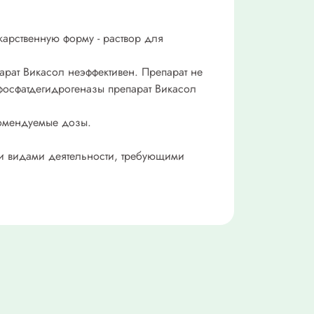
арственную форму - раствор для
рат Викасол неэффективен. Препарат не
фосфатдегидрогеназы препарат Викасол
комендуемые дозы.
ми видами деятельности, требующими