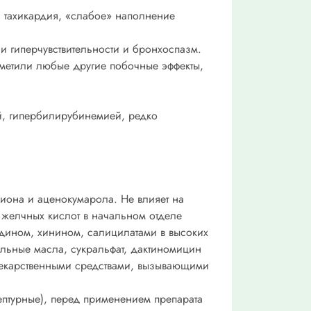
, тахикардия, «слабое» наполнение
и гиперчувствительности и бронхоспазм.
аметили любые другие побочные эффекты,
й, гипербилирубинемией, редко
диона и аценокумарола. Не влияет на
 желчных кислот в начальном отделе
дином, хинином, салицилатами в высоких
льные масла, сукральфат, дактиномицин
лекарственными средствами, вызывающими
ептурные), перед применением препарата