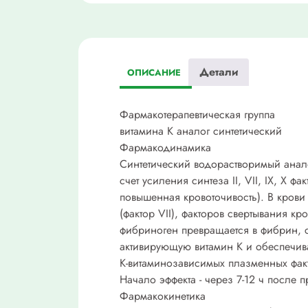
Детали
ОПИСАНИЕ
Фармакотерапевтическая группа
витамина K аналог синтетический
Фармакодинамика
Синтетический водорастворимый анало
счет усиления синтеза II, VII, IX, X 
повышенная кровоточивость). В крови 
(фактор VII), факторов свертывания кр
фибриноген превращается в фибрин, со
активирующую витамин К и обеспечив
К-витаминозависимых плазменных факт
Начало эффекта - через 7-12 ч после п
Фармакокинетика