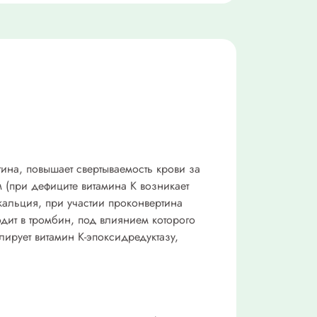
ина, повышает свертываемость крови за
ем (при дефиците витамина К возникает
 кальция, при участии проконвертина
ходит в тромбин, под влиянием которого
лирует витамин К-эпоксидредуктазу,