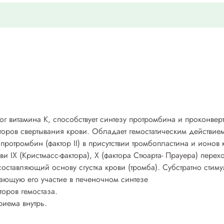
г витамина К, способствует синтезу протромбина и проконверт
факторов свертывания крови. Обладает гемостатическим действи
протромбин (фактор II) в присутствии тромбопластина и ионов
ови IX (Кристмасс-фактора), X (фактора Стюарта- Прауера) пере
ставляющий основу сгустка крови (тромба). Субстратно стиму
ающую его участие в печеночном синтезе
оров гемостаза.
риема внутрь.