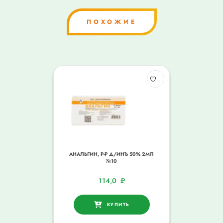
ПОХОЖИЕ
АНАЛЬГИН, Р-Р Д/ИНЪ 50% 2МЛ
№10
114,0
₽
КУПИТЬ