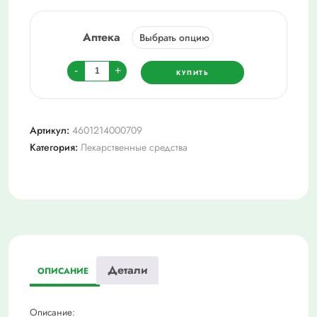
Аптека
Количество
-
+
КУПИТЬ
товара
Анис
обыкновенный
Артикул:
4601214000709
плоды,
Категория:
Лекарственные средства
пачка
50г
Детали
ОПИСАНИЕ
Описание: