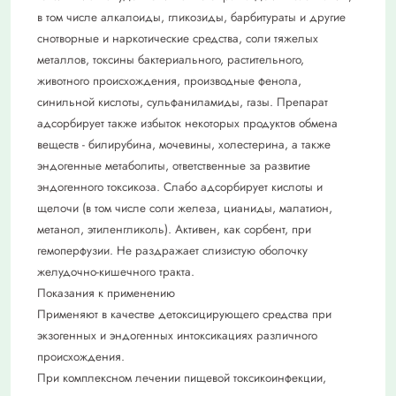
в том числе алкалоиды, гликозиды, барбитураты и другие
снотворные и наркотические средства, соли тяжелых
металлов, токсины бактериального, растительного,
животного происхождения, производные фенола,
синильной кислоты, сульфаниламиды, газы. Препарат
адсорбирует также избыток некоторых продуктов обмена
веществ - билирубина, мочевины, холестерина, а также
эндогенные метаболиты, ответственные за развитие
эндогенного токсикоза. Слабо адсорбирует кислоты и
щелочи (в том числе соли железа, цианиды, малатион,
метанол, этиленгликоль). Активен, как сорбент, при
гемоперфузии. Не раздражает слизистую оболочку
желудочно-кишечного тракта.
Показания к применению
Применяют в качестве детоксицирующего средства при
экзогенных и эндогенных интоксикациях различного
происхождения.
При комплексном лечении пищевой токсикоинфекции,