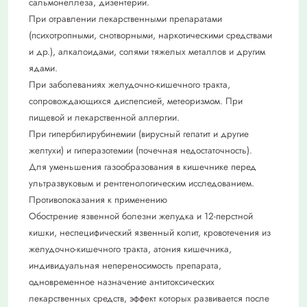
сальмонеллеза, дизентерии.
При отравлении лекарственными препаратами
(психотропными, снотворными, наркотическими средствами
и др.), алкалоидами, солями тяжелых металлов и другим
ядами.
При заболеваниях желудочно-кишечного тракта,
сопровождающихся диспепсией, метеоризмом. При
пищевой и лекарственной аллергии.
При гипербилирубинемии (вирусный гепатит и другие
желтухи) и гиперазотемии (почечная недостаточность).
Для уменьшения газообразования в кишечнике перед
ультразвуковым и рентгенологическим исследованием.
Противопоказания к применению
Обострение язвенной болезни желудка и 12-перстной
кишки, неспецифический язвенный колит, кровотечения из
желудочно-кишечного тракта, атония кишечника,
индивидуальная непереносимость препарата,
одновременное назначение антитоксических
лекарственных средств, эффект которых развивается после