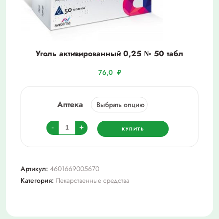
Уголь активированный 0,25 № 50 табл
76,0
₽
Аптека
Количество
-
+
КУПИТЬ
товара
Уголь
активированный
Артикул:
4601669005670
0,25
Категория:
Лекарственные средства
№
50
табл