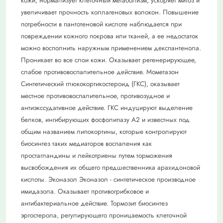
кожи, нормализует клеточный метаболизм, ускоряет митоз и
увеличивает прочность коллагеновых волокон. Повышение
потребности в пантотеновой кислоте наблюдается при
повреждении кожного покрова или тканей, а ее недостаток
можно восполнить наружным применением декспантенола.
Проникает во все слои кожи. Оказывает регенерирующее,
слабое противовоспалительное действие. Мометазон
Синтетический глюкокортикостероид (ГКС), оказывает
местное противовоспалительное, противозудное и
антиэкссудативное действие. ГКС индуцируют выделение
белков, ингибирующих фосфолипазу А2 и известных под
общим названием липокортины, которые контролируют
биосинтез таких медиаторов воспаления как
простагландины и лейкотриены путем торможения
высвобождения их общего предшественника арахидоновой
кислоты. Эконазол Эконазол - синтетическое производное
имидазола. Оказывает противогрибковое и
антибактериальное действие. Тормозит биосинтез
эргостерола, регулирующего проницаемость клеточной