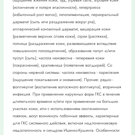
ощущение жжения кожи, зуд, угревая сыпь, атрофия кожи
(истончение и потеря эластичности), гипертрихоз
(избыточный рост волос), гипопигментация, периоральный
дерматит (сыпь или раздражение вокруг рта),
аллергический контактный дерматит, мацерация кожи
(размягчение верхних слоев кожи), стрии (растяжки),
потница (раздражение кожи, развивающееся вследствие
повышенного потоотделения), образование папул и/или
пустул (сыпь); частота неизвестна - гиперемия кожи
(покраснение), крапивница (появление волдырей). Со
стороны нервной системы: частота неизвестна - парестезия
(ощущение покалывания и онемения). Прочие: редко -
фолликулит (воспаление волосяного фолликула), вторичная
инфекция. При применении наружных форм ГКС в течение
длительного времени и/или при применении на больших
участках кожи, или с использованием окклюзионных
повязок, могут возникнуть побочные эффекты, характерные
для ГКС системного действия, включая надпочечниковую
недостаточность и синдром Иценко-Кушинга. Особенности