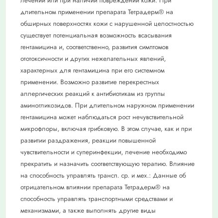
лечении или при наличии повреждений кожи. При
длительном применении препарата Тетрадерм® на
обширных поверхностях кожи с нарушенной целостностью
существует потенциальная возможность всасывания
гентамицина и, соответственно, развития симптомов
ототоксичности и других нежелательных явлений,
характерных для гентамицина при его системном
применении. Возможно развитие перекрестных
аллергических реакций к антибиотикам из группы
аминогликозидов. При длительном наружном применении
гентамицина может наблюдаться рост нечувствительной
микрофлоры, включая грибковую. В этом случае, как и при
развитии раздражения, реакции повышенной
чувствительности и суперинфекции, лечение необходимо
прекратить и назначить соответствующую терапию. Влияние
на способность управлять трансп. ср. и мех.: Данные об
отрицательном влиянии препарата Тетрадерм® на
способность управлять транспортными средствами и
механизмами, а также выполнять другие виды