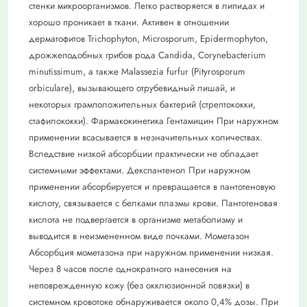
стенки микроорганизмов. Легко растворяется в липидах и
хорошо проникает в ткани. Активен в отношении
дерматофитов Trichophyton, Microsporum, Epidermophyton,
дрожжеподобных грибов рода Candida, Corynebacterium
minutissimum, а также Malassezia furfur (Pityrosporum
orbiculare), вызывающего отрубевидный лишай, и
некоторых грамположительных бактерий (стрептококки,
стафилококки). Фармакокинетика Гентамицин При наружном
применении всасывается в незначительных количествах.
Вследствие низкой абсорбции практически не обладает
системными эффектами. Декспантенол При наружном
применении абсорбируется и превращается в пантотеновую
кислоту, связывается с белками плазмы крови. Пантотеновая
кислота не подвергается в организме метаболизму и
выводится в неизмененном виде почками. Мометазон
Абсорбция мометазона при наружном применении низкая.
Через 8 часов после однократного нанесения на
неповрежденную кожу (без окклюзионной повязки) в
системном кровотоке обнаруживается около 0,4% дозы. При