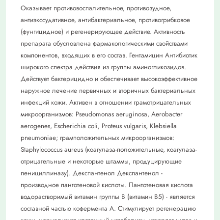
Оказывает противовоспалительное, противозудное,
антиэкссудативное, антибактериальное, противогрибковое
(фунгицидное) и регенерирующее действие. Активность
препарата обусловлена фармакологическими свойствами
компонентов, входящих в его состав. Гентамицин Антибиотик
широкого спектра действия из группы аминогликозидов.
Действует бактерицидно и обеспечивает высокоэффективное
наружное лечение первичных и вторичных бактериальных
инфекций кожи. Активен в отношении грамотрицательных
микроорганизмов: Pseudomonas aeruginosa, Aerobacter
aerogenes, Escherichia coli, Proteus vulgaris, Klebsiella
pneumoniae; грамположительных микроорганизмов:
Staphylococcus aureus (коагулаза-положительные, коагулаза-
отрицательные и некоторые штаммы, продуцирующие
пенициллиназу). Декспантенол Декспантенол -
производное пантотеновой кислоты. Пантотеновая кислота
водорастворимый витамин группы В (витамин В5) - является
составной частью кофермента А. Стимулирует регенерацию