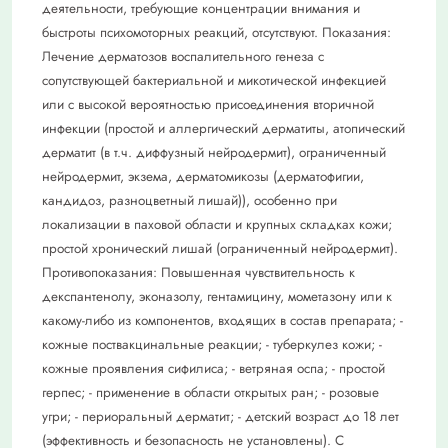
деятельности, требующие концентрации внимания и
быстроты психомоторных реакций, отсутствуют. Показания:
Лечение дерматозов воспалительного генеза с
сопутствующей бактериальной и микотической инфекцией
или с высокой вероятностью присоединения вторичной
инфекции (простой и аллергический дерматиты, атопический
дерматит (в т.ч. диффузный нейродермит), ограниченный
нейродермит, экзема, дерматомикозы (дерматофигии,
кандидоз, разноцветный лишай)), особенно при
локализации в паховой области и крупных складках кожи;
простой хронический лишай (ограниченный нейродермит).
Противопоказания: Повышенная чувствительность к
декспантенолу, эконазолу, гентамицину, мометазону или к
какому-либо из компонентов, входящих в состав препарата; -
кожные поствакцинальные реакции; - туберкулез кожи; -
кожные проявления сифилиса; - ветряная оспа; - простой
герпес; - применение в области открытых ран; - розовые
угри; - периоральный дерматит; - детский возраст до 18 лет
(эффективность и безопасность не установлены). С