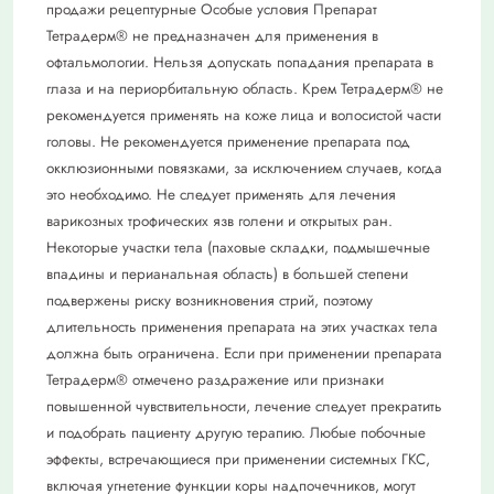
продажи рецептурные Особые условия Препарат
Тетрадерм® не предназначен для применения в
офтальмологии. Нельзя допускать попадания препарата в
глаза и на периорбитальную область. Крем Тетрадерм® не
рекомендуется применять на коже лица и волосистой части
головы. Не рекомендуется применение препарата под
окклюзионными повязками, за исключением случаев, когда
это необходимо. Не следует применять для лечения
варикозных трофических язв голени и открытых ран.
Некоторые участки тела (паховые складки, подмышечные
впадины и перианальная область) в большей степени
подвержены риску возникновения стрий, поэтому
длительность применения препарата на этих участках тела
должна быть ограничена. Если при применении препарата
Тетрадерм® отмечено раздражение или признаки
повышенной чувствительности, лечение следует прекратить
и подобрать пациенту другую терапию. Любые побочные
эффекты, встречающиеся при применении системных ГКС,
включая угнетение функции коры надпочечников, могут