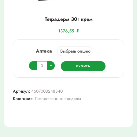
Тетрадерм 30г крем
1376,55
₽
Аптека
Количество
-
+
КУПИТЬ
товара
Тетрадерм
30г
Артикул:
4607003248840
крем
Категория:
Лекарственные средства