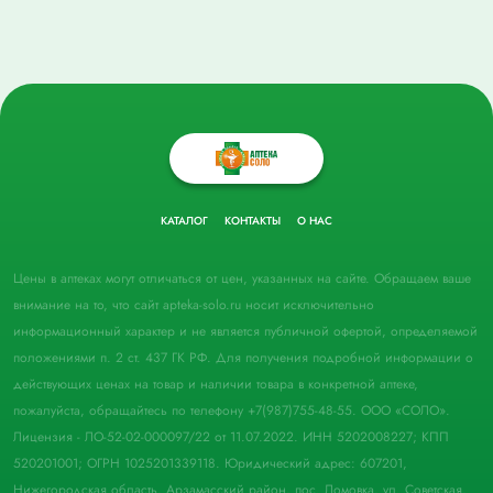
КАТАЛОГ
КОНТАКТЫ
О НАС
Цены в аптеках могут отличаться от цен, указанных на сайте. Обращаем ваше
внимание на то, что сайт apteka-solo.ru носит исключительно
информационный характер и не является публичной офертой, определяемой
положениями п. 2 ст. 437 ГК РФ. Для получения подробной информации о
действующих ценах на товар и наличии товара в конкретной аптеке,
пожалуйста, обращайтесь по телефону +7(987)755-48-55. ООО «СОЛО».
Лицензия - ЛО-52-02-000097/22 от 11.07.2022. ИНН 5202008227; КПП
520201001; ОГРН 1025201339118. Юридический адрес: 607201,
Нижегородская область, Арзамасский район, пос. Ломовка, ул. Советская,