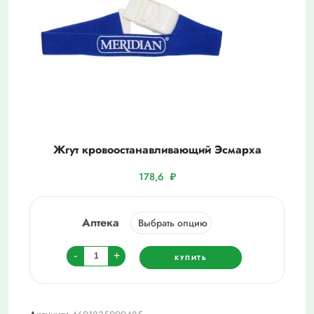
Жгут кровоостанавливающий Эсмарха
178,6
₽
Аптека
Количество
-
+
КУПИТЬ
товара
Жгут
кровоостанавливающий