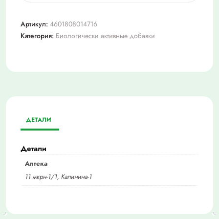
Ревит,
држ
Артикул:
4601808014716
№100
Категория:
Биологически активные добавки
ДЕТАЛИ
Детали
Аптека
11 мкрн-1/1, Калинина-1