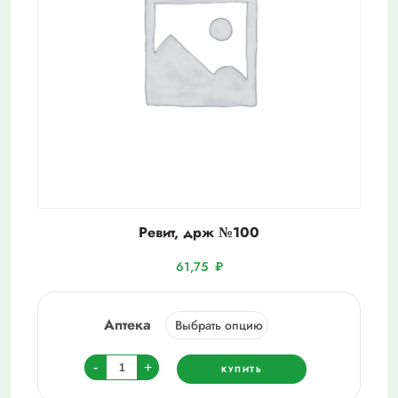
Ревит, држ №100
61,75
₽
Аптека
Количество
-
+
КУПИТЬ
товара