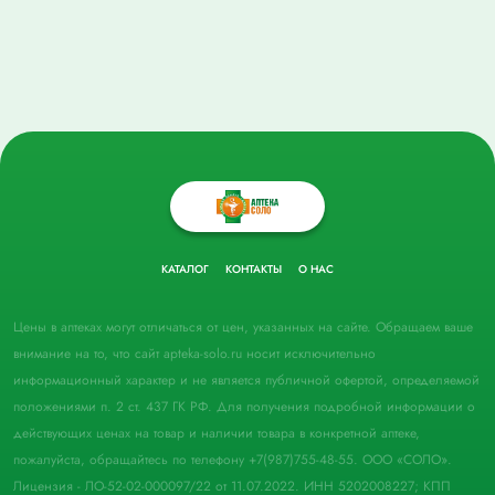
КАТАЛОГ
КОНТАКТЫ
О НАС
Цены в аптеках могут отличаться от цен, указанных на сайте. Обращаем ваше
внимание на то, что сайт apteka-solo.ru носит исключительно
информационный характер и не является публичной офертой, определяемой
положениями п. 2 ст. 437 ГК РФ. Для получения подробной информации о
действующих ценах на товар и наличии товара в конкретной аптеке,
пожалуйста, обращайтесь по телефону +7(987)755-48-55. ООО «СОЛО».
Лицензия - ЛО-52-02-000097/22 от 11.07.2022. ИНН 5202008227; КПП