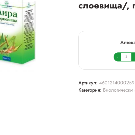
слоевища/, 
Аптек
Колич
-
товара
Морск
капуст
Артикул:
4601214000259
/
Категория:
Биологически 
Ламин
слоев
пачка
50г