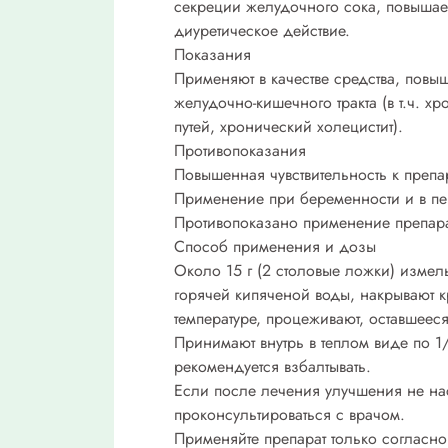
секреции желудочного сока, повышает
диуретическое действие.
Показания
Применяют в качестве средства, пов
желудочно-кишечного тракта (в т.ч. 
путей, хронический холецистит).
Противопоказания
Повышенная чувствительность к препар
Применение при беременности и в пе
Противопоказано применение препара
Способ применения и дозы
Около 15 г (2 столовые ложки) изме
горячей кипяченой воды, накрывают к
температуре, процеживают, оставшеес
Принимают внутрь в теплом виде по 1/
рекомендуется взбалтывать.
Если после лечения улучшения не нас
проконсультироваться с врачом.
Применяйте препарат только согласно 