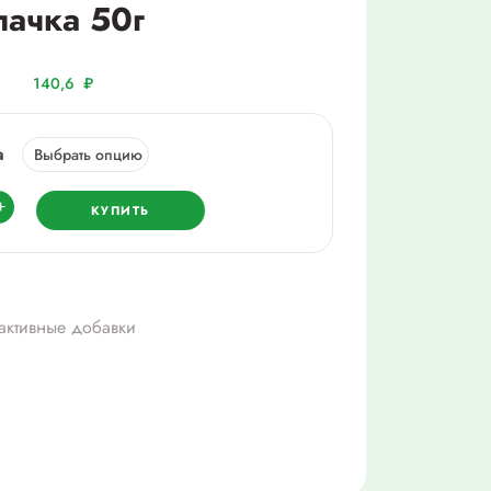
пачка 50г
140,6
₽
а
ество
+
КУПИТЬ
ая
а
активные добавки
арии
ища/,