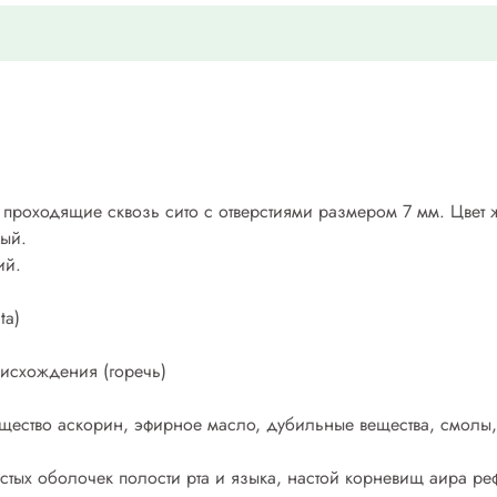
проходящие сквозь сито с отверстиями размером 7 мм. Цвет 
ный.
ий.
ta)
оисхождения (горечь)
щество аскорин, эфирное масло, дубильные вещества, смолы,
тых оболочек полости рта и языка, настой корневищ аира ре