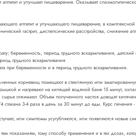
 аппетит и улучшает пищеварение. Оказывает спазмолитическ
ышающего аппетит и улучшающего пищеварение, в комплексной
хронический гастрит, диспепсические расстройства, снижение 
ату; беременность, период грудного вскармливания, детский в
риод грудного вскармливания
та при беременности и в период грудного вскармливания.
льченных корневищ помещают в стеклянную или эмалированную 
рышкой и нагревают на кипящей водяной бане 15 минут, охла
я сырье отжимают. Объем полученного настоя доводят кипяче
4 стакана 3-4 раза в день за 30 минут до еды. Курс лечения 
тупает, или симптомы усугубляются, или появляются новые с
тем показаниям, тому способу применения и в тех дозах, кото