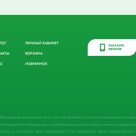
ЛОГ
ЛИЧНЫЙ КАБИНЕТ
ЗАКАЗАТЬ
ЗВОНОК
ТАКТЫ
КОРЗИНА
АС
ИЗБРАННОЕ
. Обращаем ваше внимание на то, что сайт apteka-solo.ru носит исключительно ин
ния подробной информации о действующих ценах на товар и наличии товара в кон
097/22 от 11.07.2022. ИНН 5202008227; КПП 520201001; ОГРН 1025201339118. 