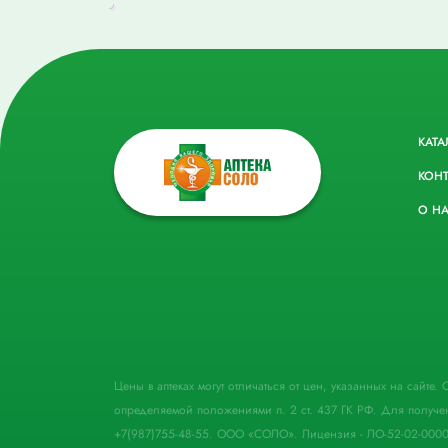
КАТА
КОН
О Н
Цены в аптеках могут отличаться от цен, указанных на сайте
определяемой положениями п. 2 ст. 437 ГК РФ. Для получе
+7(987)755-48-55. ООО «СОЛО». Лицензия - ЛО-52-02-000