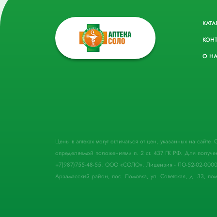
КАТА
КОН
О Н
Цены в аптеках могут отличаться от цен, указанных на сайте
определяемой положениями п. 2 ст. 437 ГК РФ. Для получе
+7(987)755-48-55. ООО «СОЛО». Лицензия - ЛО-52-02-000
Арзамасский район, пос. Ломовка, ул. Советская, д. 33, пом