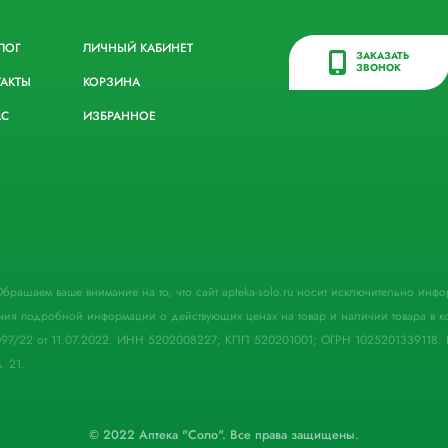
ЛОГ
ЛИЧНЫЙ КАБИНЕТ
ЗАКАЗАТЬ
ЗВОНОК
ТАКТЫ
КОРЗИНА
АС
ИЗБРАННОЕ
. Обращаем ваше внимание на то, что сайт apteka-solo.ru носит исключительно ин
ния подробной информации о действующих ценах на товар и наличии товара в кон
097/22 от 11.07.2022. ИНН 5202008227; КПП 520201001; ОГРН 1025201339118. 
. 21.
© 2022 Аптека "Соло". Все права защищены.