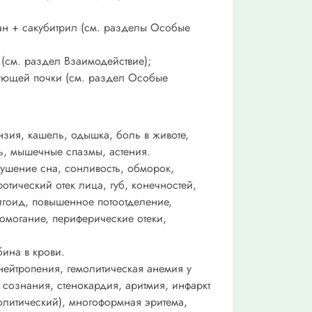
н + сакубитрил (см. разделы Особые
 (см. раздел Взаимодействие);
рующей почки (см. раздел Особые
нзия, кашель, одышка, боль в животе,
пь, мышечные спазмы, астения.
рушение сна, сонливость, обморок,
отический отек лица, губ, конечностей,
фигоид, повышенное потоотделение,
домогание, периферические отеки,
ина в крови.
нейтропения, гемолитическая анемия у
сознания, стенокардия, аритмия, инфаркт
толитический), многоформная эритема,