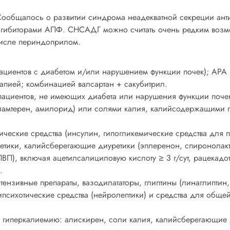
ообщалось о развитии синдрома неадекватной секреции ант
нгибиторами АПФ. СНСАДГ можно считать очень редким воз
числе периндоприлом.
ациентов с диабетом и/или нарушением функции почек); АРА I
апией; комбинацией валсартан + сакубитрил.
пациентов, не имеющих диабета или нарушения функции почек)
иамтерен, амилорид) или солями калия, калийсодержащими 
ические средства (инсулин, гипогликемические средства для п
тики, калийсберегающие диуретики (эплеренон, спиронолакт
ВП), включая ацетилсалициловую кислоту ≥ 3 г/сут, рацекадо
.
тензивные препараты, вазодилататоры, глиптины (линаглиптин, 
ипсихотические средства (нейролептики) и средства для обще
е гиперкалиемию
: алискирен, соли калия, калийсберегающие 