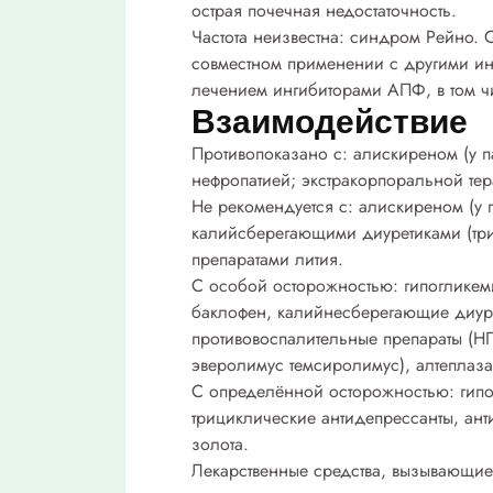
острая почечная недостаточность.
Частота неизвестна:
синдром Рейно. С
совместном применении с другими и
лечением ингибиторами АПФ, в том 
Взаимодействие
Противопоказано с:
алискиреном (у п
нефропатией; экстракорпоральной тер
Не рекомендуется с:
алискиреном (у 
калийсберегающими диуретиками (тр
препаратами лития.
С особой осторожностью:
гипогликем
баклофен, калийнесберегающие диуре
противовоспалительные препараты (НП
эверолимус темсиролимус), алтеплаза
С определённой осторожностью:
гипо
трициклические антидепрессанты, ант
золота.
Лекарственные средства, вызывающи