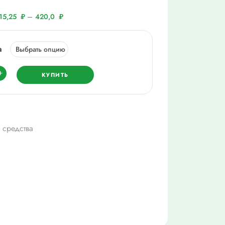
–
15,25
₽
420,0
₽
а
ество
+
КУПИТЬ
ариум
 средства