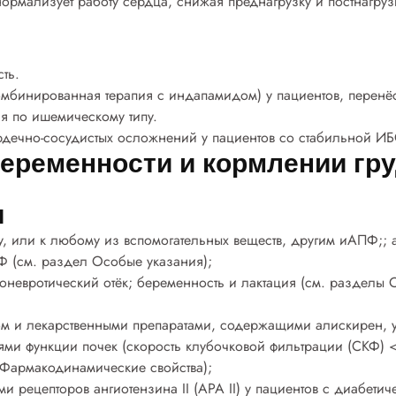
рмализует работу сердца, снижая преднагрузку и постнагруз
ть.
омбинированная терапия с индапамидом) у пациентов, перенё
я по ишемическому типу.
дечно-сосудистых осложнений у пациентов со стабильной ИБ
еременности и кормлении гр
я
, или к любому из вспомогательных веществ, другим иАПФ;; ан
 (см. раздел Особые указания);
оневротический отёк; беременность и лактация (см. разделы 
м и лекарственными препаратами, содержащими алискирен, у
и функции почек (скорость клубочковой фильтрации (СКФ) 
 Фармакодинамические свойства);
ми рецепторов ангиотензина II (АРА II) у пациентов с диабет