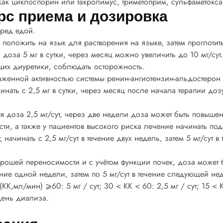
как циклоспорин или такролимус, триметоприм, сульфаметокса
рс приема и дозировка
перед едой.
у положить на язык для растворения на языке, затем проглоти
 доза 5 мг в сутки, через месяц можно увеличить до 10 мг/сут.
их диуретики, соблюдать осторожность.
женной активностью системы ренин-ангиотензин-альдостерон (Р
инать с 2,5 мг в сутки, через месяц после начала терапии дозу
я доза 2,5 мг/сут, через две недели доза может быть повышена
ти, а также у пациентов высокого риска лечение начинать п
:
начинать с 2,5 мг/сут в течение двух недель, затем 5 мг/сут
хорошей переносимости и с учётом функции почек, доза может б
чение одной недели, затем по 5 мг/сут в течение следующей нед
КК,мл/мин) ⩾60: 5 мг / сут; 30 < КК < 60: 2,5 мг / сут; 15 < 
день диализа.