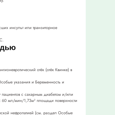
ку.
сших инсульт или транзиторное
С.
удью
гионевротический отёк (отёк Квинке) в
Особые указания и Беременность и
 пациентов с сахарным диабетом и/или
< 60 мл/мин/1,73м² площади поверхности
ической нефропатией (см. раздел Особые