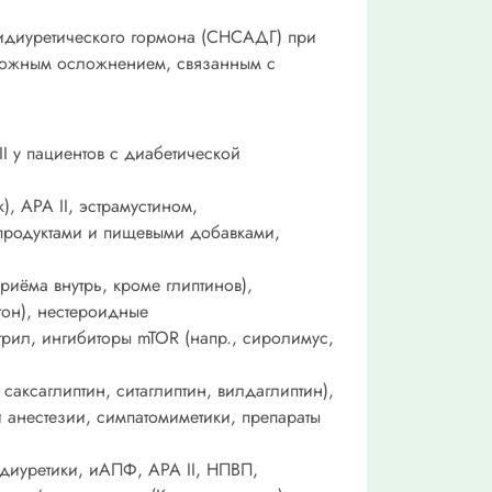
идиуретического гормона (СНСАДГ) при
можным осложнением, связанным с
I у пациентов с диабетической
, АРА II, эстрамустином,
продуктами и пищевыми добавками,
риёма внутрь, кроме глиптинов),
он), нестероидные
трил, ингибиторы mTOR (напр., сиролимус,
саксаглиптин, ситаглиптин, вилдаглиптин),
й анестезии, симпатомиметики, препараты
диуретики, иАПФ, АРА II, НПВП,