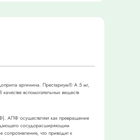
доприла аргинина.
Престариум® А
5 мг,
 качестве вспомогательных веществ
ПФ). АПФ осуществляет как превращение
бладающего сосудорасширяющим
 сопротивление, что приводит к