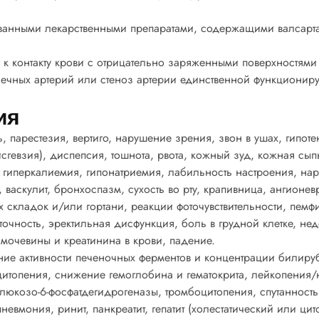
ванными лекарственными препаратами, содержащими валсарта
 к контакту крови с отрицательно заряженными поверхностями
ечных артерий или стеноз артерии единственной функциони
ия
, парестезия, вертиго, нарушение зрения, звон в ушах, гипоте
исгевзия), диспепсия, тошнота, рвота, кожный зуд, кожная сы
 гиперкалиемия, гипонатриемия, лабильность настроения, на
аскулит, бронхоспазм, сухость во рту, крапивница, ангионевр
х складок и/или гортани, реакции фоточувствительности, пем
точность, эректильная дисфункция, боль в грудной клетке, не
мочевины и креатинина в крови, падение.
ие активности печеночных ферментов и концентрации билируб
цитопения, снижение гемоглобина и гематокрита, лейкопения/
юкозо-6-фосфатдегидрогеназы, тромбоцитопения, спутанность 
евмония, ринит, панкреатит, гепатит (холестатический или ци