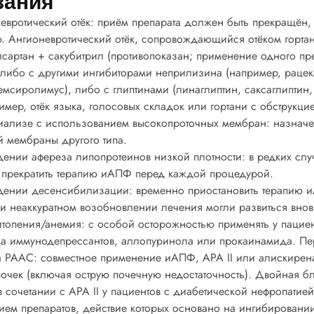
зания
евротический отёк:
приём препарата должен быть прекращён, 
ю. Ангионевротический отёк, сопровождающийся отёком гортан
артан + сакубитрил (противопоказан; применение одного пре
 либо с другими ингибиторами неприлизина (например, рацек
емсиролимус), либо с глиптинами (линаглиптин, саксаглиптин,
имер, отёк языка, голосовых складок или гортани с обструкци
иализе с использованием высокопроточных мембран:
назначе
 мембраны другого типа.
ении афереза липопротеинов низкой плотности:
в редких сл
 прекратить терапию иАПФ перед каждой процедурой.
дении десенсибилизации:
временно приостановить терапию 
 неаккуратном возобновлении лечения могли развиться внов
итопения/анемия:
с особой осторожностью применять у пацие
ма иммунодепрессантов, аллопуринола или прокаинамида. П
а РААС:
совместное применение иАПФ, АРА II или алискирена
очек (включая острую почечную недостаточность). Двойная 
очетании с АРА II у пациентов с диабетической нефропатией
ием препаратов, действие которых основано на ингибировани