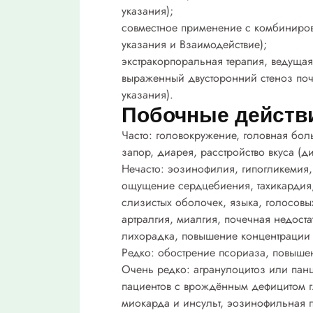
указания);
совместное применение с комбиниро
указания и Взаимодействие);
экстракорпоральная терапия, ведущая
выраженный двусторонний стеноз поч
указания).
Побочные действ
Часто:
головокружение, головная боль
запор, диарея, расстройство вкуса (д
Нечасто:
эозинофилия, гипогликемия,
ощущение сердцебиения, тахикардия, в
слизистых оболочек, языка, голосовы
артралгия, миалгия, почечная недоста
лихорадка, повышение концентрации 
Р
едко:
обострение псориаза, повышен
Очень редко:
агранулоцитоз или пан
пациентов с врождённым дефицитом гл
миокарда и инсульт, эозинофильная пн