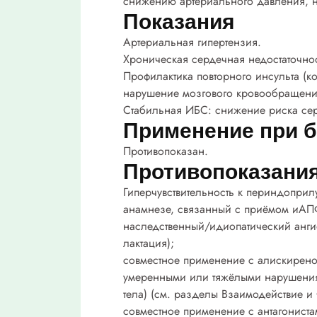
снижению артериального давления, но
Показания
Артериальная гипертензия.
Хроническая сердечная недостаточнос
Профилактика повторного инсульта (к
нарушение мозгового кровообращени
Стабильная ИБС: снижение риска сер
Применение при б
Противопоказан.
Противопоказани
Гиперчувствительность к периндоприлу
анамнезе, связанный с приёмом иАПФ
наследственный/идиопатический анги
лактация);
совместное применение с алискирено
умеренными или тяжёлыми нарушениям
тела) (см. разделы Взаимодействие и
совместное применение с антагониста