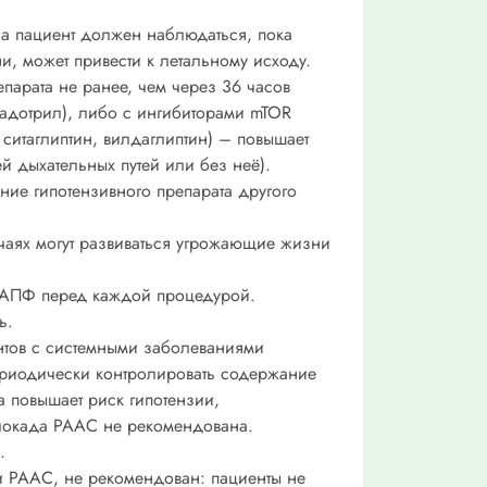
а пациент должен наблюдаться, пока
и, может привести к летальному исходу.
парата не ранее, чем через 36 часов
адотрил), либо с ингибиторами mTOR
 ситаглиптин, вилдаглиптин) – повышает
ей дыхательных путей или без неё).
ние гипотензивного препарата другого
учаях могут развиваться угрожающие жизни
иАПФ перед каждой процедурой.
ь.
нтов с системными заболеваниями
ериодически контролировать содержание
 повышает риск гипотензии,
блокада РААС не рекомендована.
.
и РААС, не рекомендован: пациенты не