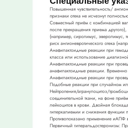
Специальные ука
Повышенная чувствительность/ ангион
признаки отека не исчезнут полность
Совместный приём с комбинацией валс
после прекращения приема другого),
(например, сиролимус, эверолимус, т
риск ангионевротического отека (напр
Анафилактоидные реакции при гемод
класса или использование диализной
Анафилактоидные реакции при провед
анафилактоидные реакции. Временно
Анафилактоидные реакции при прове
Подобные реакции при случайном или
Нейтропения/агранулоцитоз/тромбоц
соединительной ткани, на фоне приё
лейкоцитов в крови.
Двойная блокад
гиперкалиемии и снижения функции п
Противопоказано применение иАПФ в с
Первичный гиперальдостеронизм:
Пр