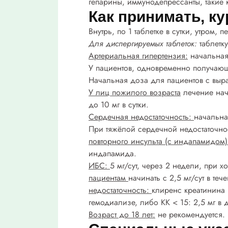
гепарины, иммунодепрессанты, такие 
Как принимать, ку
Внутрь, по 1 таблетке в сутки, утром, 
Для диспергируемых таблеток:
таблетк
Артериальная гипертензия:
начальная
У пациентов, одновременно получающ
Начальная доза для пациентов с выра
У лиц пожилого возраста
лечение нач
до 10 мг в сутки.
Сердечная недостаточность:
начальна
При тяжёлой сердечной недостаточнос
повторного инсульта (с индапамидом)
индапамида.
ИБС:
5 мг/сут, через 2 недели, при 
пациентам
начинать с 2,5 мг/сут в те
недостаточность:
клиренс креатинина (
гемодиализе, либо КК < 15: 2,5 мг в 
Возраст до 18 лет:
не рекомендуется.