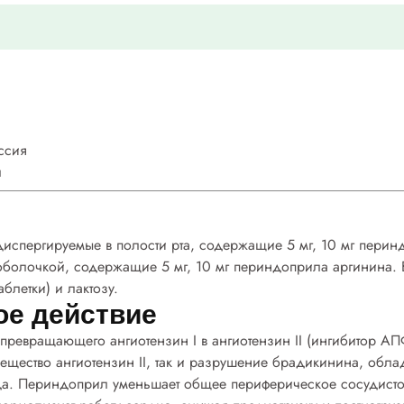
ссия
л
 диспергируемые в полости рта
, содержащие 5 мг, 10 мг перин
оболочкой,
содержащие 5 мг, 10 мг периндоприла аргинина. В
аблетки
) и лактозу.
ое действие
превращающего ангиотензин I в ангиотензин II (ингибитор А
вещество ангиотензин II, так и разрушение брадикинина, о
ида. Периндоприл уменьшает общее периферическое сосудистое