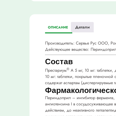
Детали
ОПИСАНИЕ
Производитель:
Сервье Рус ООО, Ро
Действующее вещество:
Периндопри
Состав
®
Престариум
А
5 мг, 10 мг:
таблетки,
10 мг:
таблетки, покрытые пленочной 
содержат аспартам (
диспергируемые т
Фармакологическ
Периндоприл – ингибитор фермента, 
ангиотензина I в сосудосуживающее 
действием, до неактивного гептапепт