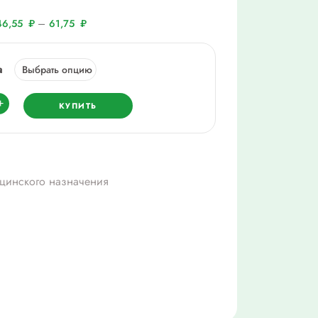
–
46,55
₽
61,75
₽
а
ество
+
КУПИТЬ
ырь
а
цинского назначения