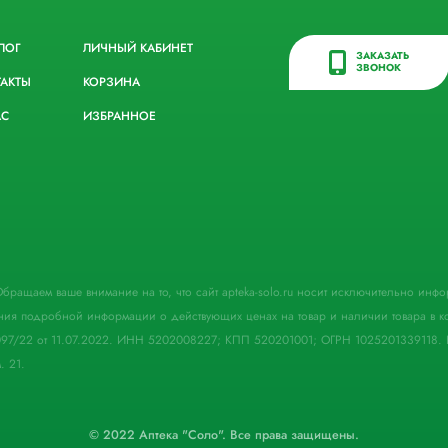
ЛОГ
ЛИЧНЫЙ КАБИНЕТ
ЗАКАЗАТЬ
ЗВОНОК
ТАКТЫ
КОРЗИНА
АС
ИЗБРАННОЕ
. Обращаем ваше внимание на то, что сайт apteka-solo.ru носит исключительно ин
ния подробной информации о действующих ценах на товар и наличии товара в кон
097/22 от 11.07.2022. ИНН 5202008227; КПП 520201001; ОГРН 1025201339118. 
. 21.
© 2022 Аптека "Соло". Все права защищены.