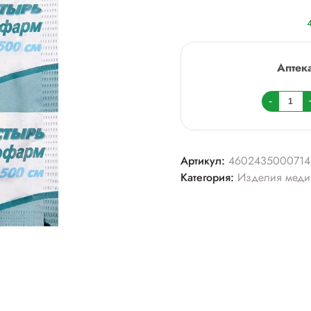
Аптек
Колич
-
товара
Пласт
катушк
Артикул:
4602435000714
1см
Категория:
Изделия меди
х
5м,
№1