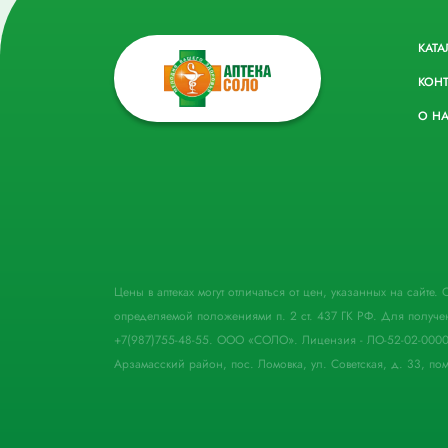
КАТА
КОН
О Н
Цены в аптеках могут отличаться от цен, указанных на сайте
определяемой положениями п. 2 ст. 437 ГК РФ. Для получе
+7(987)755-48-55. ООО «СОЛО». Лицензия - ЛО-52-02-000
Арзамасский район, пос. Ломовка, ул. Советская, д. 33, пом