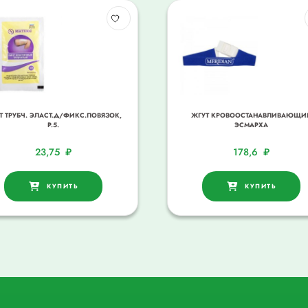
Т ТРУБЧ. ЭЛАСТ.Д/ФИКС.ПОВЯЗОК,
ЖГУТ КРОВООСТАНАВЛИВАЮЩИ
Р.5.
ЭСМАРХА
23,75
₽
178,6
₽
КУПИТЬ
КУПИТЬ