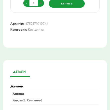
Количество
-
+
КУПИТЬ
товара
Олеа
маска
Артикул:
4752171019744
д/
Категория:
Косметика
вол.
экстра
восстановление
300мл
ДЕТАЛИ
Детали
Аптека
Кирова-2, Калинина-1