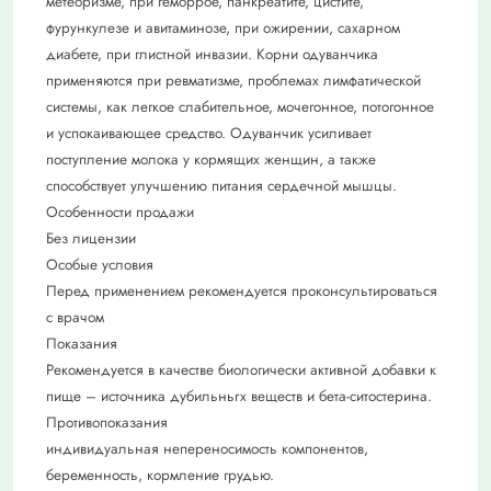
метеоризме, при геморрое, панкреатите, цистите,
фурункулезе и авитаминозе, при ожирении, сахарном
диабете, при глистной инвазии. Корни одуванчика
применяются при ревматизме, проблемах лимфатической
системы, как легкое слабительное, мочегонное, потогонное
и успокаивающее средство. Одуванчик усиливает
поступление молока у кормящих женщин, а также
способствует улучшению питания сердечной мышцы.
Особенности продажи
Без лицензии
Особые условия
Перед применением рекомендуется проконсультироваться
с врачом
Показания
Рекомендуется в качестве биологически активной добавки к
пище – источника дубильньrх веществ и бета-ситостерина.
Противопоказания
индивидуальная непереносимость компонентов,
беременность, кормление грудью.