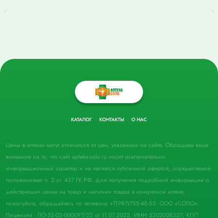
КАТАЛОГ
КОНТАКТЫ
О НАС
Цены в аптеках могут отличаться от цен, указанных на сайте. Обращаем ваше
внимание на то, что сайт apteka-solo.ru носит исключительно
информационный характер и не является публичной офертой, определяемой
положениями п. 2 ст. 437 ГК РФ. Для получения подробной информации о
действующих ценах на товар и наличии товара в конкретной аптеке,
пожалуйста, обращайтесь по телефону +7(987)755-48-55. ООО «СОЛО».
Лицензия - ЛО-52-02-000097/22 от 11.07.2022. ИНН 5202008227; КПП