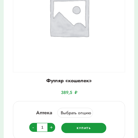
Футляр «кошелек»
389,5
₽
Аптека
Количество
-
+
КУПИТЬ
товара