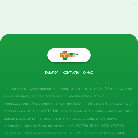
КАТАЛОГ
КОНТАКТЫ
О НАС
Цены в аптеках могут отличаться от цен, указанных на сайте. Обращаем ваше
внимание на то, что сайт apteka-solo.ru носит исключительно
информационный характер и не является публичной офертой, определяемой
положениями п. 2 ст. 437 ГК РФ. Для получения подробной информации о
действующих ценах на товар и наличии товара в конкретной аптеке,
пожалуйста, обращайтесь по телефону +7(987)755-48-55. ООО «СОЛО».
Лицензия - ЛО-52-02-000097/22 от 11.07.2022. ИНН 5202008227; КПП