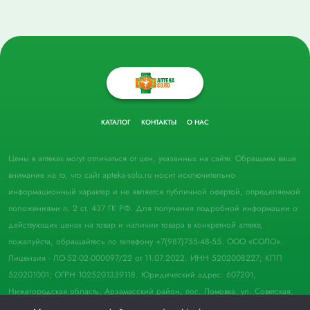
КАТАЛОГ
КОНТАКТЫ
О НАС
Цены в аптеках могут отличаться от цен, указанных на сайте. Обращаем ваше
внимание на то, что сайт apteka-solo.ru носит исключительно
информационный характер и не является публичной офертой, определяемой
положениями п. 2 ст. 437 ГК РФ. Для получения подробной информации о
действующих ценах на товар и наличии товара в конкретной аптеке,
пожалуйста, обращайтесь по телефону +7(987)755-48-55. ООО «СОЛО».
Лицензия - ЛО-52-02-000097/22 от 11.07.2022. ИНН 5202008227; КПП
520201001; ОГРН 1025201339118. Юридический адрес: 607201,
Нижегородская область, Арзамасский район, пос. Ломовка, ул. Советская,
д. 33, пом. 21.