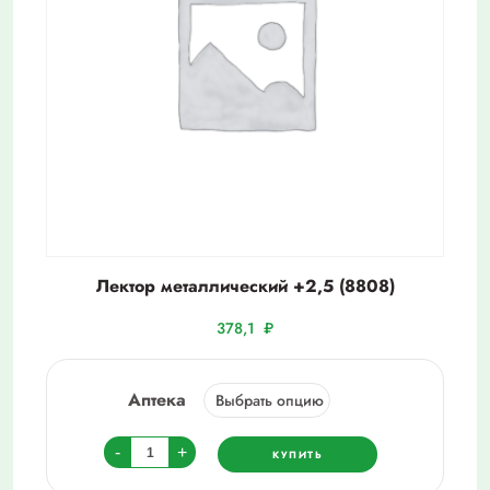
Лектор металлический +2,5 (8808)
378,1
₽
Аптека
Количество
-
+
КУПИТЬ
товара