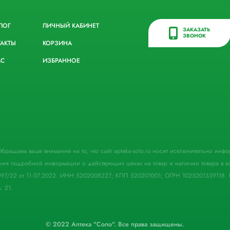
ЛОГ
ЛИЧНЫЙ КАБИНЕТ
ЗАКАЗАТЬ
ЗВОНОК
ТАКТЫ
КОРЗИНА
АС
ИЗБРАННОЕ
. Обращаем ваше внимание на то, что сайт apteka-solo.ru носит исключительно ин
ния подробной информации о действующих ценах на товар и наличии товара в кон
097/22 от 11.07.2022. ИНН 5202008227; КПП 520201001; ОГРН 1025201339118. 
. 21.
© 2022 Аптека "Соло". Все права защищены.