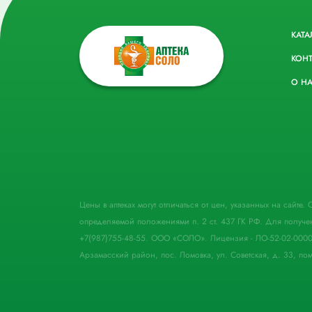
КАТА
КОН
О Н
Цены в аптеках могут отличаться от цен, указанных на сайте
определяемой положениями п. 2 ст. 437 ГК РФ. Для получе
+7(987)755-48-55. ООО «СОЛО». Лицензия - ЛО-52-02-000
Арзамасский район, пос. Ломовка, ул. Советская, д. 33, пом