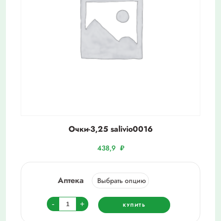
Очки-3,25 salivio0016
438,9
₽
Аптека
Количество
-
+
КУПИТЬ
товара