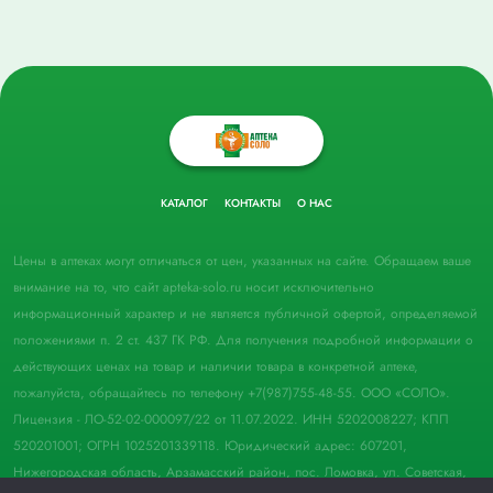
КАТАЛОГ
КОНТАКТЫ
О НАС
Цены в аптеках могут отличаться от цен, указанных на сайте. Обращаем ваше
внимание на то, что сайт apteka-solo.ru носит исключительно
информационный характер и не является публичной офертой, определяемой
положениями п. 2 ст. 437 ГК РФ. Для получения подробной информации о
действующих ценах на товар и наличии товара в конкретной аптеке,
пожалуйста, обращайтесь по телефону +7(987)755-48-55. ООО «СОЛО».
Лицензия - ЛО-52-02-000097/22 от 11.07.2022. ИНН 5202008227; КПП
520201001; ОГРН 1025201339118. Юридический адрес: 607201,
Нижегородская область, Арзамасский район, пос. Ломовка, ул. Советская,