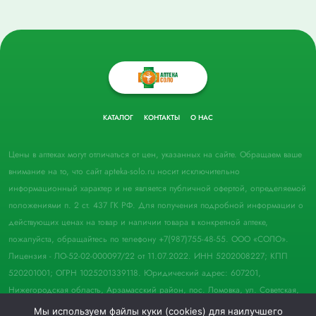
КАТАЛОГ
КОНТАКТЫ
О НАС
Цены в аптеках могут отличаться от цен, указанных на сайте. Обращаем ваше
внимание на то, что сайт apteka-solo.ru носит исключительно
информационный характер и не является публичной офертой, определяемой
положениями п. 2 ст. 437 ГК РФ. Для получения подробной информации о
действующих ценах на товар и наличии товара в конкретной аптеке,
пожалуйста, обращайтесь по телефону +7(987)755-48-55. ООО «СОЛО».
Лицензия - ЛО-52-02-000097/22 от 11.07.2022. ИНН 5202008227; КПП
520201001; ОГРН 1025201339118. Юридический адрес: 607201,
Нижегородская область, Арзамасский район, пос. Ломовка, ул. Советская,
д. 33, пом. 21.
Мы используем файлы куки (cookies) для наилучшего