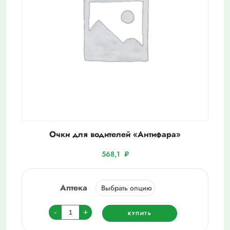
Очки для водителей «Антифара»
568,1
₽
Аптека
Количество
-
+
КУПИТЬ
товара