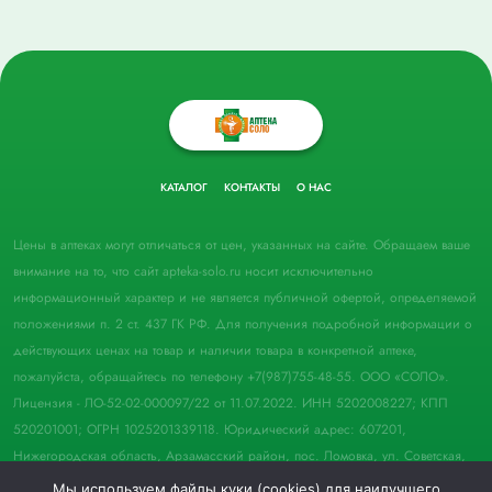
КАТАЛОГ
КОНТАКТЫ
О НАС
Цены в аптеках могут отличаться от цен, указанных на сайте. Обращаем ваше
внимание на то, что сайт apteka-solo.ru носит исключительно
информационный характер и не является публичной офертой, определяемой
положениями п. 2 ст. 437 ГК РФ. Для получения подробной информации о
действующих ценах на товар и наличии товара в конкретной аптеке,
пожалуйста, обращайтесь по телефону +7(987)755-48-55. ООО «СОЛО».
Лицензия - ЛО-52-02-000097/22 от 11.07.2022. ИНН 5202008227; КПП
520201001; ОГРН 1025201339118. Юридический адрес: 607201,
Нижегородская область, Арзамасский район, пос. Ломовка, ул. Советская,
д. 33, пом. 21.
Мы используем файлы куки (cookies) для наилучшего