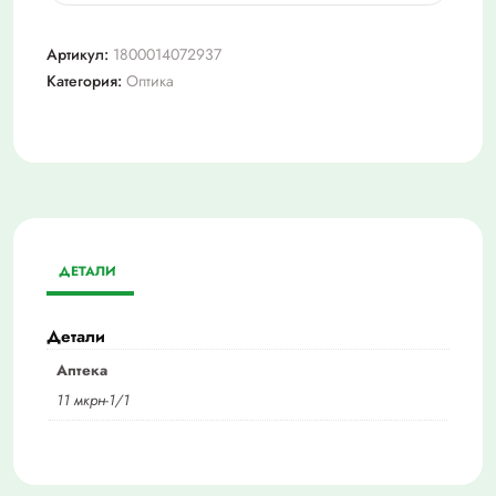
Очки
для
Артикул:
1800014072937
водителей
Категория:
Оптика
"Антифара"
ДЕТАЛИ
Детали
Аптека
11 мкрн-1/1