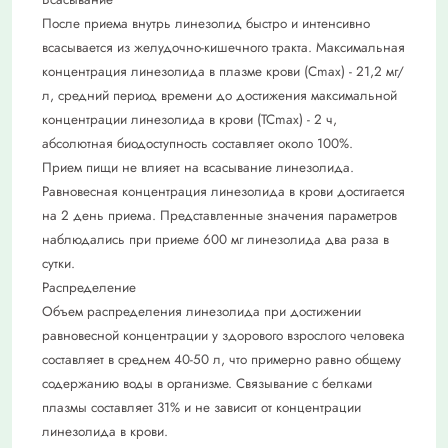
После приема внутрь линезолид быстро и интенсивно
всасывается из желудочно-кишечного тракта. Максимальная
концентрация линезолида в плазме крови (Сmax) - 21,2 мг/
л, средний период времени до достижения максимальной
концентрации линезолида в крови (ТСmах) - 2 ч,
абсолютная биодоступность составляет около 100%.
Прием пищи не влияет на всасывание линезолида.
Равновесная концентрация линезолида в крови достигается
на 2 день приема. Представленные значения параметров
наблюдались при приеме 600 мг линезолида два раза в
сутки.
Распределение
Объем распределения линезолида при достижении
равновесной концентрации у здорового взрослого человека
составляет в среднем 40-50 л, что примерно равно общему
содержанию воды в организме. Связывание с белками
плазмы составляет 31% и не зависит от концентрации
линезолида в крови.