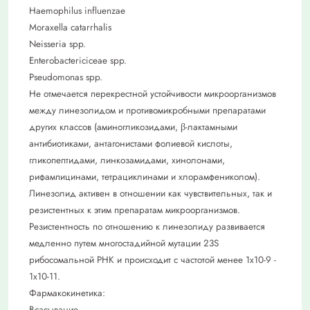
Haemophilus influenzae
Moraxella catarrhalis
Neisseria spp.
Enterobactericiceae spp.
Pseudomonas spp.
Не отмечается перекрестной устойчивости микроорганизмов
между линезолидом и противомикробными препаратами
других классов (аминогликозидами, β-лактамными
антибиотиками, антагонистами фолиевой кислоты,
гликопептидами, линкозамидами, хинолонами,
рифампицинами, тетрациклинами и хлорамфениколом).
Линезолид активен в отношении как чувствительных, так и
резистентных к этим препаратам микроорганизмов.
Резистентность по отношению к линезолиду развивается
медленно путем многостадийной мутации 23S
рибосомальной РНК и происходит с частотой менее 1x10-9 -
1x10-11.
Фармакокинетика:
Всасывание