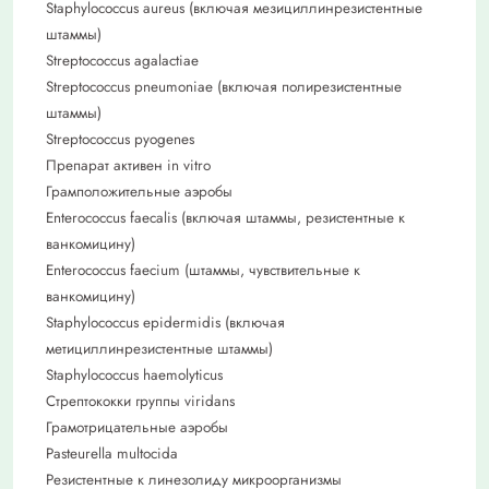
Staphylococcus aureus (включая мезициллинрезистентные
штаммы)
Streptococcus agalactiae
Streptococcus pneumoniae (включая полирезистентные
штаммы)
Streptococcus pyogenes
Препарат активен in vitro
Грамположительные аэробы
Enterococcus faecalis (включая штаммы, резистентные к
ванкомицину)
Enterococcus faecium (штаммы, чувствительные к
ванкомицину)
Staphylococcus epidermidis (включая
метициллинрезистентные штаммы)
Staphylococcus haemolyticus
Стрептококки группы viridans
Грамотрицательные аэробы
Pasteurella multocida
Резистентные к линезолиду микроорганизмы