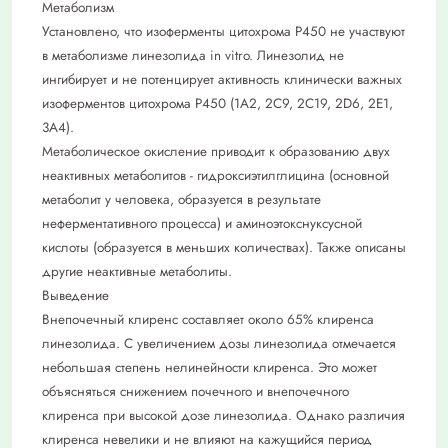
Метаболизм
Установлено, что изоферменты цитохрома Р450 не участвуют
в метаболизме линезолида in vitro. Линезолид не
ингибирует и не потенцирует активность клинически важных
изоферментов цитохрома Р450 (1А2, 2С9, 2С19, 2D6, 2Е1,
3А4).
Метаболическое окисление приводит к образованию двух
неактивных метаболитов - гидроксиэтилглицина (основной
метаболит у человека, образуется в результате
неферментативного процесса) и аминоэтокснуксусной
кислоты (образуется в меньших количествах). Также описаны
другие неактивные метаболиты.
Выведение
Внепочечный клиренс составляет около 65% клиренса
линезолида. С увеличением дозы линезолида отмечается
небольшая степень нелинейности клиренса. Это может
объясняться снижением почечного и внепочечного
клиренса при высокой дозе линезолида. Однако различия
клиренса невелики и не влияют на кажущийся период