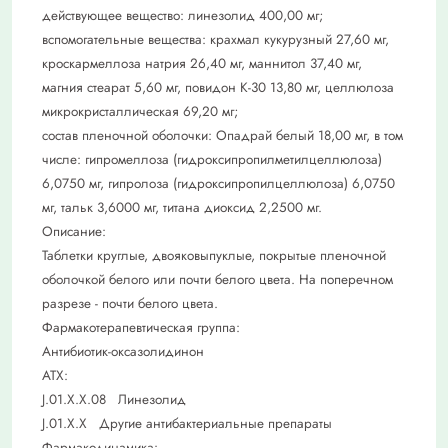
действующее вещество: линезолид 400,00 мг;
вспомогательные вещества: крахмал кукурузный 27,60 мг,
кроскармеллоза натрия 26,40 мг, маннитол 37,40 мг,
магния стеарат 5,60 мг, повидон К-30 13,80 мг, целлюлоза
микрокристаллическая 69,20 мг;
состав пленочной оболочки: Опадрай белый 18,00 мг, в том
числе: гипромеллоза (гидроксипропилметилцеллюлоза)
6,0750 мг, гипролоза (гидроксипропилцеллюлоза) 6,0750
мг, тальк 3,6000 мг, титана диоксид 2,2500 мг.
Описание:
Таблетки круглые, двояковыпуклые, покрытые пленочной
оболочкой белого или почти белого цвета. На поперечном
разрезе - почти белого цвета.
Фармакотерапевтическая группа:
Антибиотик-оксазолидинон
АТХ:
J.01.X.X.08 Линезолид
J.01.X.X Другие антибактериальные препараты
Фармакодинамика: