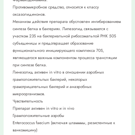
Противомикробное средство, относится к классу
оксазолидинонов.
Механизм действия препарата обусловлен ингибированием
синтеза белка в бактериях. Липезолид связывается с
участком 23S на бактериальной рибосомальпой РНК 50S
субъединицы и предотвращает образование
функционального инициирующего комплекса 70S,
являющегося важным компонентом процесса трансляции
при синтезе белка.
Линезолид активен in vitro в отношении аэробных
грамположительпых бактерий, некоторых
грамотрицательных бактерий и анаэробных
микроорганизмов.
Чувствительность
Препарат активен in vitro и in vivo
Грамположительные аэробы
Enterococcus faecium (включая штамммы, резистентные к
ванкомицину)