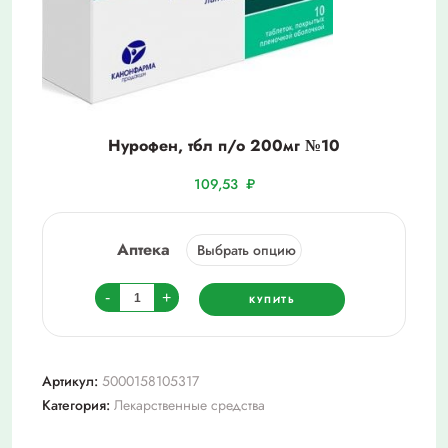
Нурофен, тбл п/о 200мг №10
109,53
₽
Аптека
Количество
-
+
КУПИТЬ
товара
Нурофен,
тбл
Артикул:
5000158105317
п/
Категория:
Лекарственные средства
о
200мг