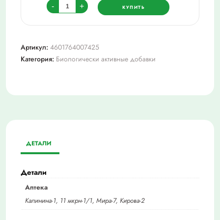
Количество
-
+
КУПИТЬ
товара
Неотрависил
(neotravisil)
Артикул:
4601764007425
со
Категория:
Биологически активные добавки
вкусом
мяты
паст.
2,5
г
№24
(бад)
ДЕТАЛИ
Детали
Аптека
Калинина-1, 11 мкрн-1/1, Мира-7, Кирова-2