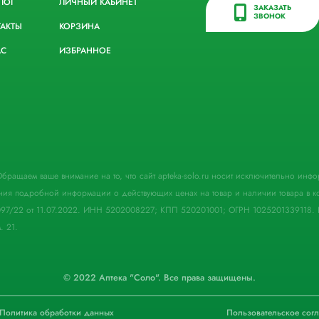
ЛОГ
ЛИЧНЫЙ КАБИНЕТ
ЗАКАЗАТЬ
ЗВОНОК
ТАКТЫ
КОРЗИНА
АС
ИЗБРАННОЕ
. Обращаем ваше внимание на то, что сайт apteka-solo.ru носит исключительно ин
ния подробной информации о действующих ценах на товар и наличии товара в кон
097/22 от 11.07.2022. ИНН 5202008227; КПП 520201001; ОГРН 1025201339118. 
. 21.
© 2022 Аптека "Соло". Все права защищены.
Политика обработки данных
Пользовательское сог