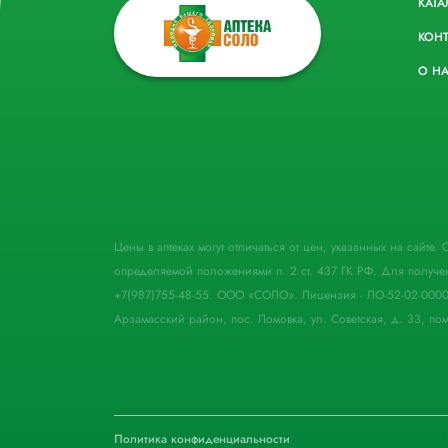
КАТА
КОН
О Н
Цены в аптеках могут отличаться от цен, указанных на сайте
определяемой положениями п. 2 ст. 437 ГК РФ. Для получе
+7(987)755-48-55. ООО «СОЛО». Лицензия - ЛО-52-02-000
Арзамасский район, пос. Ломовка, ул. Советская, д. 33, пом
Политика конфиденциальности