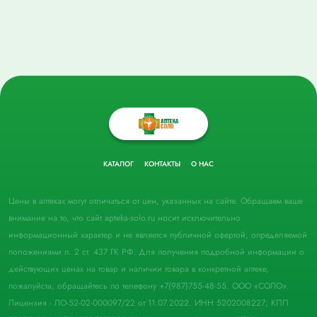
КАТАЛОГ
КОНТАКТЫ
О НАС
Цены в аптеках могут отличаться от цен, указанных на сайте. Обращаем ваше
внимание на то, что сайт apteka-solo.ru носит исключительно
информационный характер и не является публичной офертой, определяемой
положениями п. 2 ст. 437 ГК РФ. Для получения подробной информации о
действующих ценах на товар и наличии товара в конкретной аптеке,
пожалуйста, обращайтесь по телефону +7(987)755-48-55. ООО «СОЛО».
Лицензия - ЛО-52-02-000097/22 от 11.07.2022. ИНН 5202008227; КПП