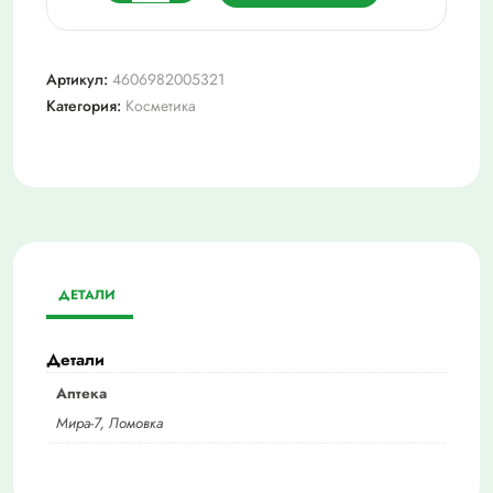
товара
Москитол
после
Артикул:
4606982005321
укусов
Категория:
Косметика
гель-
бальзам
туба
10мл
ДЕТАЛИ
Детали
Аптека
Мира-7, Ломовка