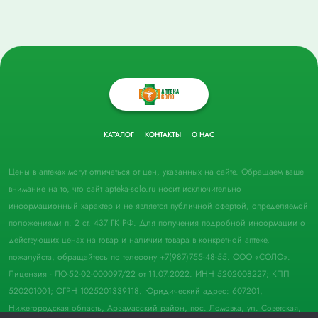
КАТАЛОГ
КОНТАКТЫ
О НАС
Цены в аптеках могут отличаться от цен, указанных на сайте. Обращаем ваше
внимание на то, что сайт apteka-solo.ru носит исключительно
информационный характер и не является публичной офертой, определяемой
положениями п. 2 ст. 437 ГК РФ. Для получения подробной информации о
действующих ценах на товар и наличии товара в конкретной аптеке,
пожалуйста, обращайтесь по телефону +7(987)755-48-55. ООО «СОЛО».
Лицензия - ЛО-52-02-000097/22 от 11.07.2022. ИНН 5202008227; КПП
520201001; ОГРН 1025201339118. Юридический адрес: 607201,
Нижегородская область, Арзамасский район, пос. Ломовка, ул. Советская,