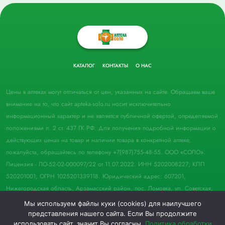
КАТАЛОГ
КОНТАКТЫ
О НАС
Цены в аптеках могут отличаться от цен, указанных на сайте. Обращаем ваше
внимание на то, что сайт apteka-solo.ru носит исключительно
информационный характер и не является публичной офертой, определяемой
положениями п. 2 ст. 437 ГК РФ. Для получения подробной информации о
действующих ценах на товар и наличии товара в конкретной аптеке,
пожалуйста, обращайтесь по телефону +7(987)755-48-55. ООО «СОЛО».
Лицензия - ЛО-52-02-000097/22 от 11.07.2022. ИНН 5202008227; КПП
520201001; ОГРН 1025201339118. Юридический адрес: 607201,
Нижегородская область, Арзамасский район, пос. Ломовка, ул. Советская,
д. 33, пом. 21.
Мы используем файлы куки (cookies) для наилучшего
представления нашего сайта. Если Вы продолжите
© 2022 Аптека "Соло". Все права защищены.
использовать сайт, значит Вы согласны.
Политика обработки