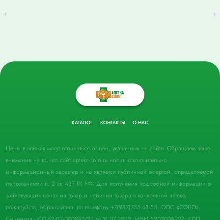
КАТАЛОГ
КОНТАКТЫ
О НАС
Цены в аптеках могут отличаться от цен, указанных на сайте. Обращаем ваше
внимание на то, что сайт apteka-solo.ru носит исключительно
информационный характер и не является публичной офертой, определяемой
положениями п. 2 ст. 437 ГК РФ. Для получения подробной информации о
действующих ценах на товар и наличии товара в конкретной аптеке,
пожалуйста, обращайтесь по телефону +7(987)755-48-55. ООО «СОЛО».
Лицензия - ЛО-52-02-000097/22 от 11.07.2022. ИНН 5202008227; КПП