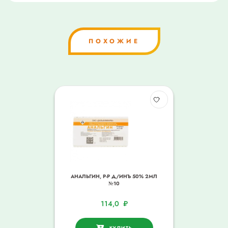
ПОХОЖИЕ
АНАЛЬГИН, Р-Р Д/ИНЪ 50% 2МЛ
№10
114,0
₽
КУПИТЬ