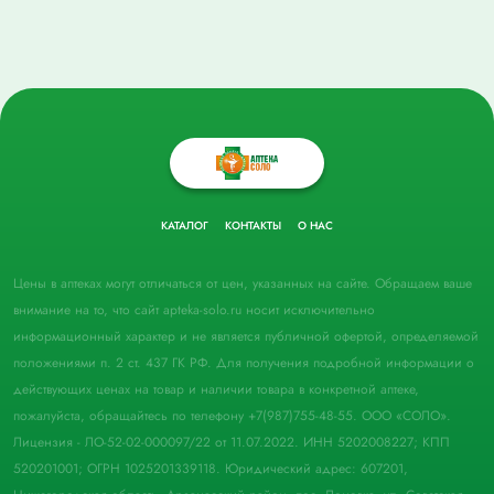
КАТАЛОГ
КОНТАКТЫ
О НАС
Цены в аптеках могут отличаться от цен, указанных на сайте. Обращаем ваше
внимание на то, что сайт apteka-solo.ru носит исключительно
информационный характер и не является публичной офертой, определяемой
положениями п. 2 ст. 437 ГК РФ. Для получения подробной информации о
действующих ценах на товар и наличии товара в конкретной аптеке,
пожалуйста, обращайтесь по телефону +7(987)755-48-55. ООО «СОЛО».
Лицензия - ЛО-52-02-000097/22 от 11.07.2022. ИНН 5202008227; КПП
520201001; ОГРН 1025201339118. Юридический адрес: 607201,