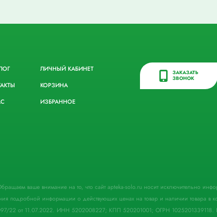
ЛОГ
ЛИЧНЫЙ КАБИНЕТ
ЗАКАЗАТЬ
ЗВОНОК
ТАКТЫ
КОРЗИНА
АС
ИЗБРАННОЕ
. Обращаем ваше внимание на то, что сайт apteka-solo.ru носит исключительно ин
ния подробной информации о действующих ценах на товар и наличии товара в кон
097/22 от 11.07.2022. ИНН 5202008227; КПП 520201001; ОГРН 1025201339118. 