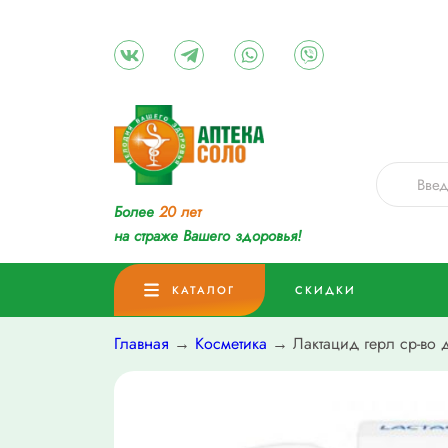
Более
20 лет
на страже Вашего здоровья!
КАТАЛОГ
СКИДКИ
Главная
→
Косметика
→ Лактацид герл ср-во 