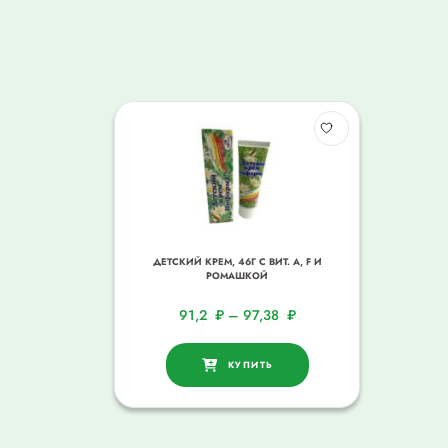
ДЕТСКИЙ КРЕМ, 46Г С ВИТ. A, F И
РОМАШКОЙ
91,2
₽
–
97,38
₽
КУПИТЬ