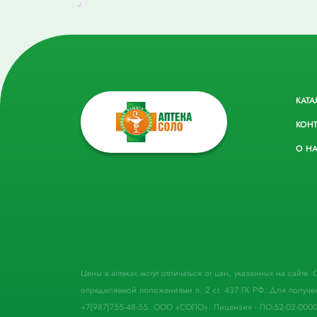
КАТА
КОН
О Н
Цены в аптеках могут отличаться от цен, указанных на сайте
определяемой положениями п. 2 ст. 437 ГК РФ. Для получе
+7(987)755-48-55. ООО «СОЛО». Лицензия - ЛО-52-02-000