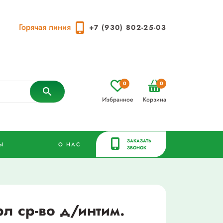
Горячая линия
+7 (930) 802-25-03
0
0
Избранное
Корзина
ЗАКАЗАТЬ
Ы
О НАС
ЗВОНОК
л ср-во д/интим.