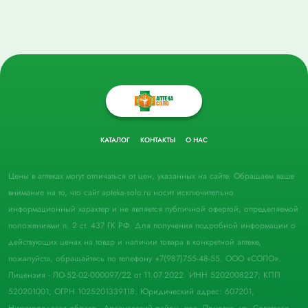
КАТАЛОГ
КОНТАКТЫ
О НАС
Цены в аптеках могут отличаться от цен, указанных на сайте. Обращаем ваше
внимание на то, что сайт apteka-solo.ru носит исключительно
информационный характер и не является публичной офертой, определяемой
положениями п. 2 ст. 437 ГК РФ. Для получения подробной информации о
действующих ценах на товар и наличии товара в конкретной аптеке,
пожалуйста, обращайтесь по телефону +7(987)755-48-55. ООО «СОЛО».
Лицензия - ЛО-52-02-000097/22 от 11.07.2022. ИНН 5202008227; КПП
520201001; ОГРН 1025201339118. Юридический адрес: 607201,
Нижегородская область, Арзамасский район, пос. Ломовка, ул. Советская,