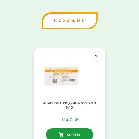
ПОХОЖИЕ
АНАЛЬГИН, Р-Р Д/ИНЪ 50% 2МЛ
№10
114,0
₽
КУПИТЬ