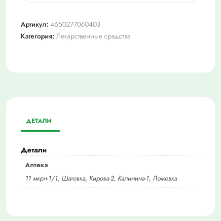
Коделак
бронхо,
Артикул:
4650277060403
тбл
Категория:
Лекарственные средства
№
20
ДЕТАЛИ
Детали
Аптека
11 мкрн-1/1, Шатовка, Кирова-2, Калинина-1, Ломовка