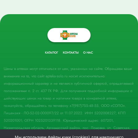
КАТАЛОГ
КОНТАКТЫ
О НАС
Цены в аптеках могут отличаться от цен, указанных на сайте. Обращаем ваше
внимание на то, что сайт apteka-solo.ru носит исключительно
информационный характер и не является публичной офертой, определяемой
положениями п. 2 ст. 437 ГК РФ. Для получения подробной информации о
действующих ценах на товар и наличии товара в конкретной аптеке,
пожалуйста, обращайтесь по телефону +7(987)755-48-55. ООО «СОЛО».
Лицензия - ЛО-52-02-000097/22 от 11.07.2022. ИНН 5202008227; КПП
520201001; ОГРН 1025201339118. Юридический адрес: 607201,
Нижегородская область, Арзамасский район, пос. Ломовка, ул. Советская,
д. 33, пом. 21.
Мы используем файлы куки (cookies) для наилучшего