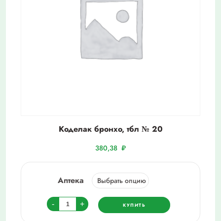
Коделак бронхо, тбл № 20
380,38
₽
Аптека
Количество
-
+
КУПИТЬ
товара