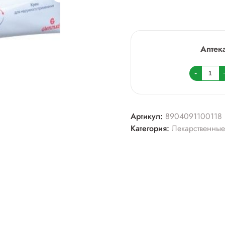
Аптек
Колич
-
товара
Канди
крем
Артикул:
8904091100118
1%
Категория:
Лекарственные
20г.