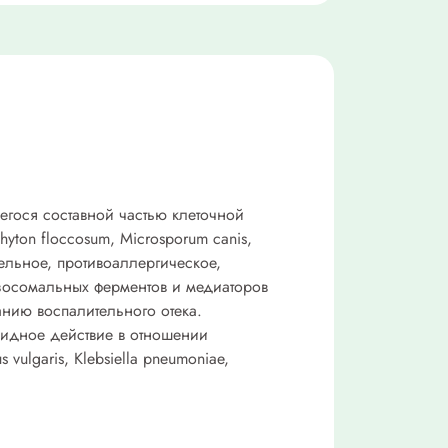
егося составной частью клеточной
hyton floccosum, Microsporum canis,
ительное, противоаллергическое,
изосомальных ферментов и медиаторов
анию воспалительного отека.
ицидное действие в отношении
 vulgaris, Klebsiella pneumoniae,