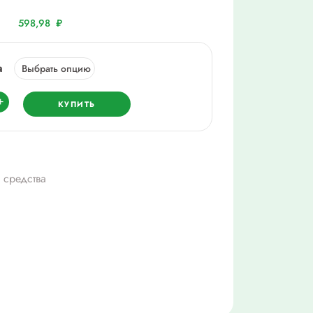
598,98
₽
а
ество
+
КУПИТЬ
д,
 средства