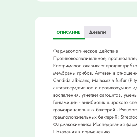
Детали
ОПИСАНИЕ
Фармакологическое действие
Противовоспалительное, противоаллер
Клотримазол оказывает противогрибко
мембраны грибов. Активен в отношении;
Candida albicans, Malassezia furfur (
антиэкссудативное и противозудное 
воспаления, угнетает фагоцитоз, умен
Гентамицин - антибиотик широкого сп
грамотрицательных бактерий - Pseudomon
грамположительных бактерий: Streptoco
Фармакокинетика Исследования фарма
Показания к применению