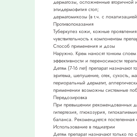
дерматозы, осложненные вторичной 
эпидермофития стоп;
дерматомикозы (в т.ч. с локализацией
Противопоказания
Туберкулез кожи, кожные проявления
чувствительность к компонентам препа
Способ применения и дозы
Наружно. Крем наносят тонким слоем 
эффективности и переносимости терапи
Детям (7-16 лет) препарат назначают
эритема, шелушение, отек, сухость, м
периоральный дерматит, аллергически
применении возможны системные побо
Передозировка
При превышении рекомендованных доз
гипертезия, глюкозурия, гипокалиеми
баланса. Рекомендуется постепенная 
Использование в педиатрии
Детям препарат назначают только по 