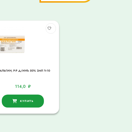
АЛЬГИН, Р-Р Д/ИНЪ 50% 2МЛ №10
114,0
₽
КУПИТЬ