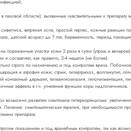
инфекцией;
 в паховой области), вызванные чувствительными к препарату 
 сифилиса, ветряная оспа, простой герпес, кожные реакции 
рата, детский возраст до 7 лет, беременность, период лактации
на пораженные участки кожи 2 раза в сутки (утром и вечером)
и и составляет, как правило, 2-4 недели (не более).
 только строго по назначению и под контролем врача. Побочно
ацерация и атрофия кожи; стрии, гипертрихоз, фолликулит, пот
й контактный дерматит, телеангиоэктазия, гипопигментация, 
чные эффекты в т.ч. угнетение функции коры надпочечников.
 возможно развитие симптомов гиперкортицизма: увеличение
я. Лечение: симптоматическая терапия, при необходимости пр
отмена препарата.
строгим показаниям и под врачебным контролем, так как возм