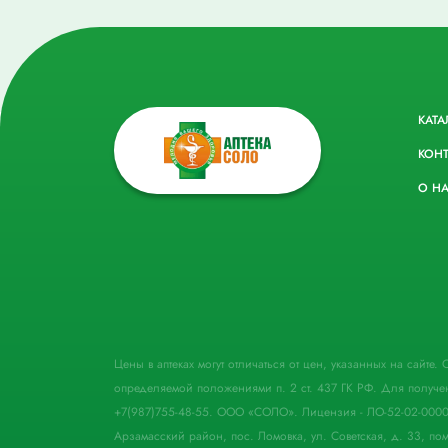
КАТА
КОН
О Н
Цены в аптеках могут отличаться от цен, указанных на сайте
определяемой положениями п. 2 ст. 437 ГК РФ. Для получе
+7(987)755-48-55. ООО «СОЛО». Лицензия - ЛО-52-02-000
Арзамасский район, пос. Ломовка, ул. Советская, д. 33, пом