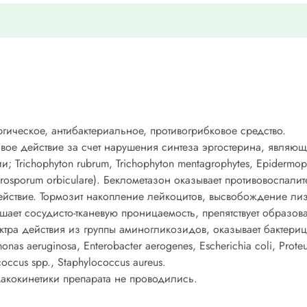
гическое, антибактериальное, противогрибковое средство.
вое действие за счет нарушения синтеза эргостерина, являющ
 Trichophyton rubrum, Trichophyton mentagrophytes, Epidermop
Pityrosporum orbiculare). Беклометазон оказывает противовоспал
действие. Тормозит накопление лейкоцитов, высвобождение л
ьшает сосудисто-тканевую проницаемость, препятствует образов
ектра действия из группы аминогликозидов, оказывает бактер
as aeruginosa, Enterobacter aerogenes, Escherichia coli, Proteus
ccus spp., Staphylococcus aureus.
кокинетики препарата не проводились.