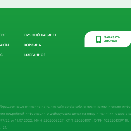
ЛОГ
ЛИЧНЫЙ КАБИНЕТ
ЗАКАЗАТЬ
ЗВОНОК
ТАКТЫ
КОРЗИНА
АС
ИЗБРАННОЕ
. Обращаем ваше внимание на то, что сайт apteka-solo.ru носит исключительно ин
ния подробной информации о действующих ценах на товар и наличии товара в кон
097/22 от 11.07.2022. ИНН 5202008227; КПП 520201001; ОГРН 1025201339118. 
. 21.