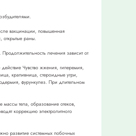
возбудителями.
после вакцинации, повышенная
, открытые раны.
. Продолжительность лечения зависит от
е действие Чувство жжения, гиперемия,
ница, крапивница, стероидные угри,
пиодермия, фурункулез. При длительном
 массы тела, образование отеков,
оводят коррекцию электролитного
ожно развитие системных побочных