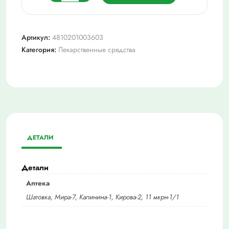
товара
Фолиевая
к-
Артикул:
4810201003603
та
Категория:
Лекарственные средства
(вит.Bc),
тбл
1мг
№50
ДЕТАЛИ
Детали
Аптека
Шатовка, Мира-7, Калинина-1, Кирова-2, 11 мкрн-1/1