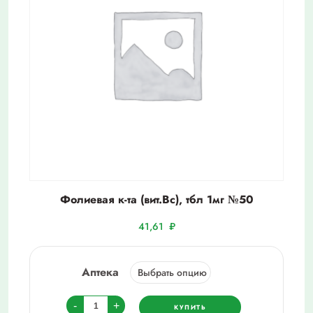
Фолиевая к-та (вит.Bc), тбл 1мг №50
41,61
₽
Аптека
Количество
-
+
КУПИТЬ