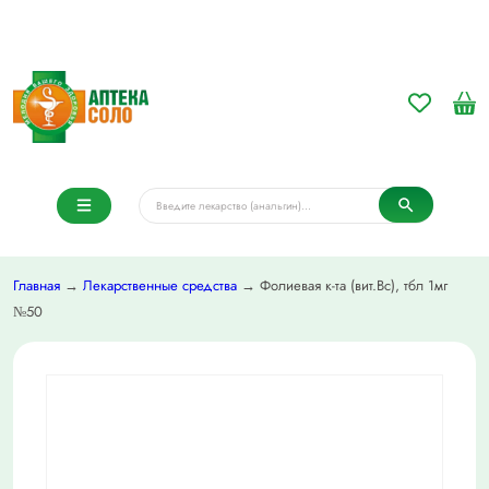
Главная
→
Лекарственные средства
→ Фолиевая к-та (вит.Bc), тбл 1мг
№50