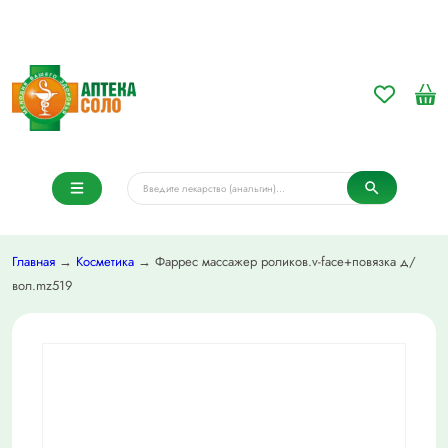
Главная
→
Косметика
→ Фаррес массажер роликов.v-face+повязка д/
вол.mz519