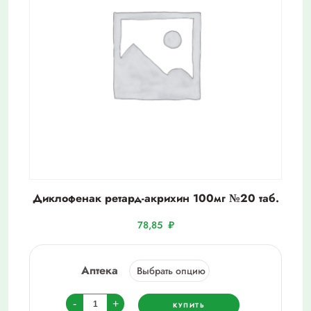
Диклофенак ретард-акрихин 100мг №20 таб.
78,85
₽
Аптека
Количество
-
+
КУПИТЬ