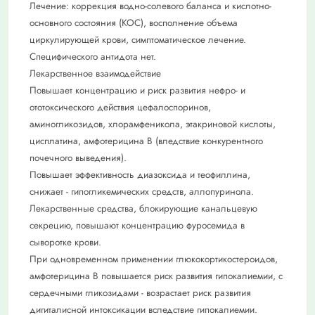
Лечение: коррекция водно-солевого баланса и кислотно-
основного состояния (КОС), восполнение объема
циркулирующей крови, симптоматическое лечение.
Специфического антидота нет.
Лекарственное взаимодействие
Повышает концентрацию и риск развития нефро- и
ототоксического действия цефалоспоринов,
аминогликозидов, хлорамфеникола, этакриновой кислоты,
цисплатина, амфотерицина В (вледствие конкурентного
почечного выведения).
Повышает эффективность диазоксида и теофиллина,
снижает - гипогликемических средств, аллопуринола.
Лекарственные средства, блокирующие канальцевую
секрецию, повышают концентрацию фуросемида в
сыворотке крови.
При одновременном применении глюкокортикостероидов,
амфотерицина В повышается риск развития гипокалиемии, с
сердечными гликозидами - возрастает риск развития
дигиталисной интоксикации вследствие гипокалиемии.