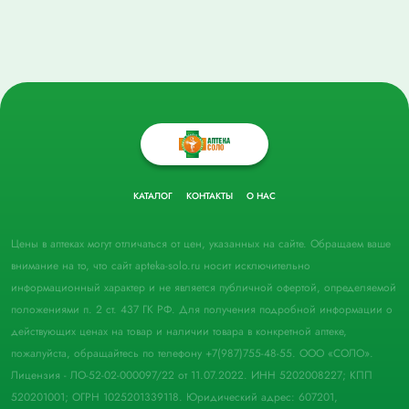
КАТАЛОГ
КОНТАКТЫ
О НАС
Цены в аптеках могут отличаться от цен, указанных на сайте. Обращаем ваше
внимание на то, что сайт apteka-solo.ru носит исключительно
информационный характер и не является публичной офертой, определяемой
положениями п. 2 ст. 437 ГК РФ. Для получения подробной информации о
действующих ценах на товар и наличии товара в конкретной аптеке,
пожалуйста, обращайтесь по телефону +7(987)755-48-55. ООО «СОЛО».
Лицензия - ЛО-52-02-000097/22 от 11.07.2022. ИНН 5202008227; КПП
520201001; ОГРН 1025201339118. Юридический адрес: 607201,