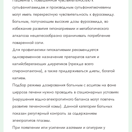
Пациенты с повышенной чувствительностью к
сульфаниламидам и производным сульфонилмочевины
могут иметь перекрестную чувствительность к фуросемиду.
Больным, получающим высокие дозы фуросемида, во
избежание развития гипонатриемии и метаболического
алкалоза нецелесообразно ограничивать потребление
поваренной соли.
Для профилактики гипокалиемии рекомендуется
одновременное назначение препаратов калия и
калийсберегающих диуретиков (прежде всего
спиронолактона), а также придерживаться диеты, богатой
калием.
Подбор режима дозирования больным с асцитом на фоне
цирроза печени нужно проводить в стационарных условиях
(нарушения водно-электролитного баланса могут повлечь
развитие печеночной комы). Данной категории больных
показан регулярный контроль за содержанием
электролитов плазмы.
При появлении или усилении азотемии и олигурии у