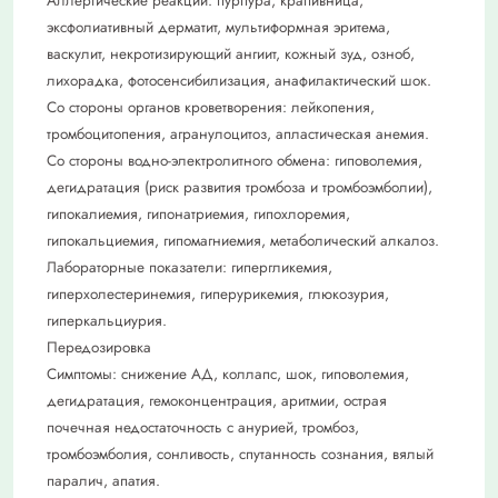
Аллергические реакции: пурпура, крапивница,
эксфолиативный дерматит, мультиформная эритема,
васкулит, некротизирующий ангиит, кожный зуд, озноб,
лихорадка, фотосенсибилизация, анафилактический шок.
Со стороны органов кроветворения: лейкопения,
тромбоцитопения, агранулоцитоз, апластическая анемия.
Со стороны водно-электролитного обмена: гиповолемия,
дегидратация (риск развития тромбоза и тромбоэмболии),
гипокалиемия, гипонатриемия, гипохлоремия,
гипокальциемия, гипомагниемия, метаболический алкалоз.
Лабораторные показатели: гипергликемия,
гиперхолестеринемия, гиперурикемия, глюкозурия,
гиперкальциурия.
Передозировка
Симптомы: снижение АД, коллапс, шок, гиповолемия,
дегидратация, гемоконцентрация, аритмии, острая
почечная недостаточность с анурией, тромбоз,
тромбоэмболия, сонливость, спутанность сознания, вялый
паралич, апатия.