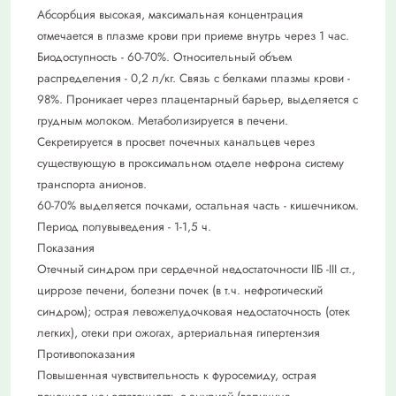
Абсорбция высокая, максимальная концентрация
отмечается в плазме крови при приеме внутрь через 1 час.
Биодоступность - 60-70%. Относительный объем
распределения - 0,2 л/кг. Связь с белками плазмы крови -
98%. Проникает через плацентарный барьер, выделяется с
грудным молоком. Метаболизируется в печени.
Секретируется в просвет почечных канальцев через
существующую в проксимальном отделе нефрона систему
транспорта анионов.
60-70% выделяется почками, остальная часть - кишечником.
Период полувыведения - 1-1,5 ч.
Показания
Отечный синдром при сердечной недостаточности IIБ -III ст.,
циррозе печени, болезни почек (в т.ч. нефротический
синдром); острая левожелудочковая недостаточность (отек
легких), отеки при ожогах, артериальная гипертензия
Противопоказания
Повышенная чувствительность к фуросемиду, острая