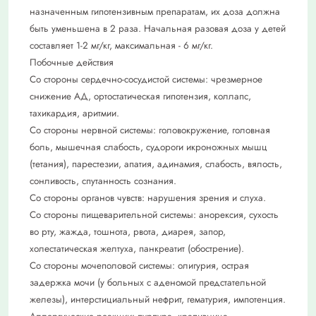
назначенным гипотензивным препаратам, их доза должна
быть уменьшена в 2 раза. Начальная разовая доза у детей
составляет 1-2 мг/кг, максимальная - 6 мг/кг.
Побочные действия
Со стороны сердечно-сосудистой системы: чрезмерное
снижение АД, ортостатическая гипотензия, коллапс,
тахикардия, аритмии.
Со стороны нервной системы: головокружение, головная
боль, мышечная слабость, судороги икроножных мышц
(тетания), парестезии, апатия, адинамия, слабость, вялость,
сонливость, спутанность сознания.
Со стороны органов чувств: нарушения зрения и слуха.
Со стороны пищеварительной системы: анорексия, сухость
во рту, жажда, тошнота, рвота, диарея, запор,
холестатическая желтуха, панкреатит (обострение).
Со стороны мочеполовой системы: олигурия, острая
задержка мочи (у больных с аденомой предстательной
железы), интерстициальный нефрит, гематурия, импотенция.