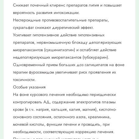
Снижает почечный клиренс препаратов лития и повышает
вероятность развития интоксикации.
Нестероидные противовоспалительные препараты,
сукральфат снижают диуретический эффект.
Усиливает гипотензивное действие гипотензивных
препаратов, нервномышечную блокаду деполяризующих
миорелаксантов (сукцинилхолин) и ослабляет действие
недеполяризующих миорелаксантов (тубокурарин).
Одновременный прием больших доз салицилатов на фоне
терапии фуросемидом увеличивает риск проявления их
токсичности.
Особые указания
На фоне курсового лечения необходимо периодически
контролировать АД, содержание электролитов плазмы
крови (в т.ч. натрия, кальция, калия, магния), кислотно-
основного состояния, остаточного азота, креатинина,
мочевой кислоты, функции печени и проводить, при
необходимости, соответствующую коррекцию лечения.