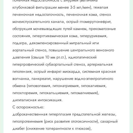
почечная недостаточность с анурией (величина
клубочковой фильтрации менее 3-5 мл/мин), тяжелая
печеночная недостаточность, печеночная кома, стеноз
мочеиспускательного канала, острый гломерулонефрит,
обструкция мочевыводящих путей камнем, прекоматозные
состояния, гипергликемическая кома, гиперурикемия,
подагра, декомпенсированный митральный или
аортальный стеноз, повышение центрального венозного
давления (свыше 10 мм рт.ст.), идиопатический
гипертрофический субаортальный стеноз, артериальная
гипотензия, острый инфаркт миокарда, системная красная
волчанка, панкреатит, нарушение водно-электролитного
обмена (гиповолемия, гипонатриемия, гипокалиемия,
гипохлоремия, гипокальциемия, гипомагниемия),
дигиталисная интоксикация.
С осторожностью:
доброкачественная гиперплазия предстательной железы,
гипопротеинемия (риск развития ототоксичности), сахарный
диабет (снижение толерантности к глюкозе),