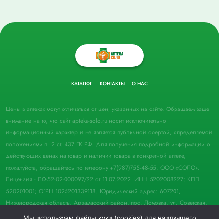
КАТАЛОГ
КОНТАКТЫ
О НАС
Цены в аптеках могут отличаться от цен, указанных на сайте. Обращаем ваше
внимание на то, что сайт apteka-solo.ru носит исключительно
информационный характер и не является публичной офертой, определяемой
положениями п. 2 ст. 437 ГК РФ. Для получения подробной информации о
действующих ценах на товар и наличии товара в конкретной аптеке,
пожалуйста, обращайтесь по телефону +7(987)755-48-55. ООО «СОЛО».
Лицензия - ЛО-52-02-000097/22 от 11.07.2022. ИНН 5202008227; КПП
520201001; ОГРН 1025201339118. Юридический адрес: 607201,
Нижегородская область, Арзамасский район, пос. Ломовка, ул. Советская,
д. 33, пом. 21.
Мы используем файлы куки (cookies) для наилучшего