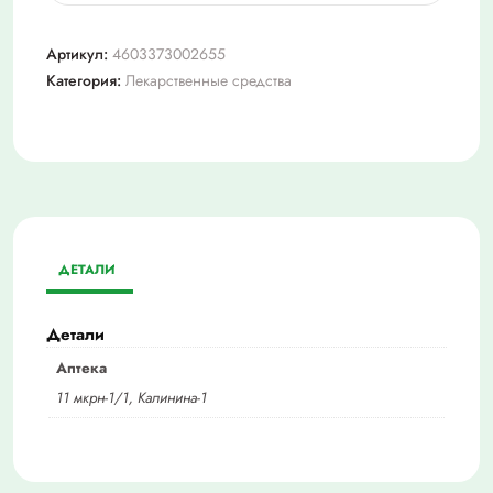
Цинковая
мазь,
Артикул:
4603373002655
10%
Категория:
Лекарственные средства
30г
ДЕТАЛИ
Детали
Аптека
11 мкрн-1/1, Калинина-1