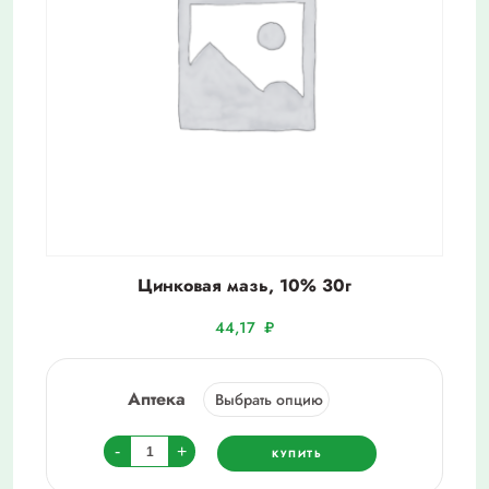
Цинковая мазь, 10% 30г
44,17
₽
Аптека
Количество
-
+
КУПИТЬ
товара